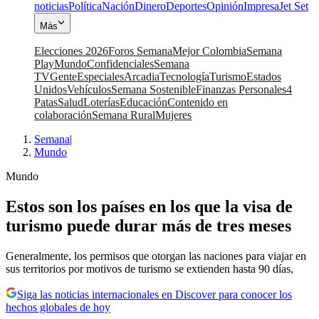
noticias
Política
Nación
Dinero
Deportes
Opinión
Impresa
Jet Set
Más
Elecciones 2026
Foros Semana
Mejor Colombia
Semana
Play
Mundo
Confidenciales
Semana
TV
Gente
Especiales
Arcadia
Tecnología
Turismo
Estados
Unidos
Vehículos
Semana Sostenible
Finanzas Personales
4
Patas
Salud
Loterías
Educación
Contenido en
colaboración
Semana Rural
Mujeres
Semana
|
Mundo
Mundo
Estos son los países en los que la visa de
turismo puede durar más de tres meses
Generalmente, los permisos que otorgan las naciones para viajar en
sus territorios por motivos de turismo se extienden hasta 90 días,
Siga las noticias internacionales en Discover para conocer los
hechos globales de hoy