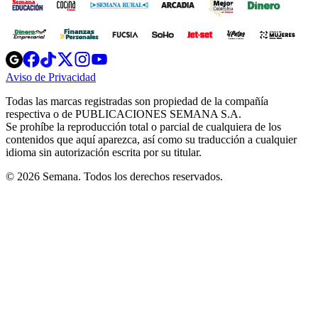
Opens
Opens
Opens
Opens
Opens
in
in
in
in
in
Aviso de Privacidad
Opens
new
new
new
new
new
in
window
window
window
window
window
Todas las marcas registradas son propiedad de la compañía
new
respectiva o de PUBLICACIONES SEMANA S.A.
window
Se prohíbe la reproducción total o parcial de cualquiera de los
contenidos que aquí aparezca, así como su traducción a cualquier
idioma sin autorización escrita por su titular.
© 2026 Semana. Todos los derechos reservados.