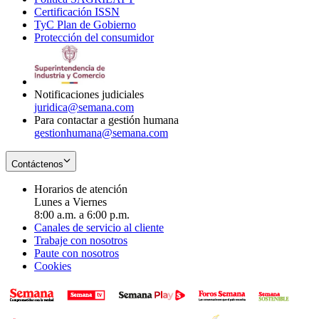
Certificación ISSN
Opens
in
window
new
TyC Plan de Gobierno
in
new
Opens
window
Protección del consumidor
new
window
in
Opens
window
new
in
window
new
window
Notificaciones judiciales
juridica@semana.com
Para contactar a gestión humana
gestionhumana@semana.com
Contáctenos
Horarios de atención
Lunes a Viernes
8:00 a.m. a 6:00 p.m.
Canales de servicio al cliente
Trabaje con nosotros
Paute con nosotros
Cookies