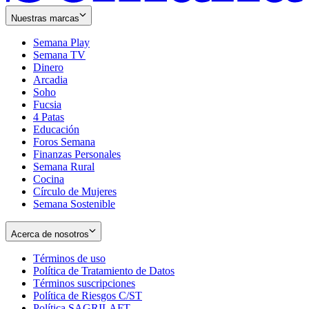
Nuestras marcas
Semana Play
Semana TV
Dinero
Arcadia
Soho
Opens
Fucsia
in
Opens
4 Patas
new
in
Educación
window
new
Foros Semana
window
Finanzas Personales
Semana Rural
Cocina
Círculo de Mujeres
Semana Sostenible
Acerca de nosotros
Términos de uso
Opens
Política de Tratamiento de Datos
in
Opens
Términos suscripciones
new
Opens
in
Política de Riesgos C/ST
window
in
Opens
new
Política SAGRILAFT
Opens
new
in
window