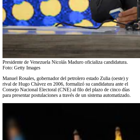
Presidente de Venezuela Nicolás Maduro oficializa candidatura.
Foto:
Getty Images
Manuel Rosales, gobernador del petrolero estado Zulia (oeste) y
rival de Hugo Chávez en 2006, formalizó su candidatura ante el
Consejo Nacional Electoral (CNE) al filo del plazo de cinco días
para presentar postulaciones a través de un sistema automatizado.