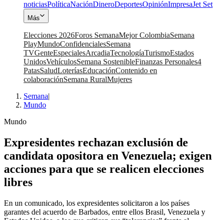
noticias
Política
Nación
Dinero
Deportes
Opinión
Impresa
Jet Set
Más
Elecciones 2026
Foros Semana
Mejor Colombia
Semana
Play
Mundo
Confidenciales
Semana
TV
Gente
Especiales
Arcadia
Tecnología
Turismo
Estados
Unidos
Vehículos
Semana Sostenible
Finanzas Personales
4
Patas
Salud
Loterías
Educación
Contenido en
colaboración
Semana Rural
Mujeres
Semana
|
Mundo
Mundo
Expresidentes rechazan exclusión de
candidata opositora en Venezuela; exigen
acciones para que se realicen elecciones
libres
En un comunicado, los expresidentes solicitaron a los países
garantes del acuerdo de Barbados, entre ellos Brasil, Venezuela y