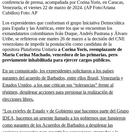
conferencia de prensa, acompañada por Corina Yoris, en Caracas,
Venezuela, el viernes 22 de marzo de 2024. (AP Foto/Ariana
Cubillos)
Foto:
AP
Los expresidentes que conforman el grupo Iniciativa Democrática
para España y las Américas, entre los que se encuentran los
exmandatarios colombianos Iván Duque, Andrés Pastrana y Álvaro
Uribe, se refirieron este martes 26 de marzo a la decisión del CNE
venezolano de impedir la postulación como candidata de la
opositora Plataforma Unitaria
a Corina Yoris, reemplazante de
María Corina Machado, vencedora de las primarias, pero
previamente inhabilitada para ejercer cargos públicos.
En un comunicado, los expresidentes solicitaron a los países
garantes del acuerdo de Barbados, entre ellos Brasil, Venezuela y
Estados Unidos, a los que critican sus “tolerancias” frente al
régimen, desplegar acciones para presionar la realización de
elecciones libres.
“Los exjefes de Estado y de Gobierno que hacemos parte del Grupo
IDEA, hacemos un urgente llamado a los gobiernos que fungieron
como garantes de los Acuerdos de Barbados a desplegar las