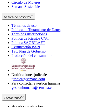
Círculo de Mujeres
Semana Sostenible
Acerca de nosotros
Términos de uso
Opens
Política de Tratamiento de Datos
in
Opens
Términos suscripciones
new
Opens
in
Política de Riesgos C/ST
window
in
Opens
new
Política SAGRILAFT
Opens
new
in
window
Certificación ISSN
Opens
in
window
new
TyC Plan de Gobierno
in
new
Opens
window
Protección del consumidor
new
window
in
Opens
window
new
in
window
new
window
Notificaciones judiciales
juridica@semana.com
Para contactar a gestión humana
gestionhumana@semana.com
Contáctenos
Horarios de atención