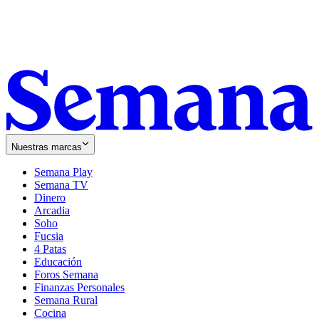
Nuestras marcas
Semana Play
Semana TV
Dinero
Arcadia
Soho
Opens
Fucsia
in
Opens
4 Patas
new
in
Educación
window
new
Foros Semana
window
Finanzas Personales
Semana Rural
Cocina