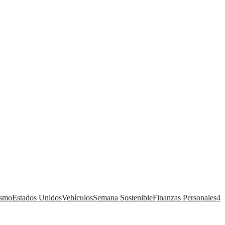
ismo
Estados Unidos
Vehículos
Semana Sostenible
Finanzas Personales
4