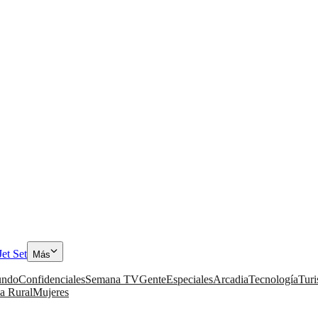
Jet Set
Más
ndo
Confidenciales
Semana TV
Gente
Especiales
Arcadia
Tecnología
Tur
a Rural
Mujeres