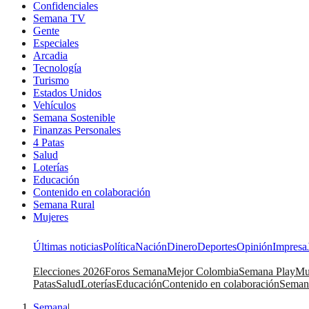
Confidenciales
Semana TV
Gente
Especiales
Arcadia
Tecnología
Turismo
Estados Unidos
Vehículos
Semana Sostenible
Finanzas Personales
4 Patas
Salud
Loterías
Educación
Contenido en colaboración
Semana Rural
Mujeres
Últimas noticias
Política
Nación
Dinero
Deportes
Opinión
Impresa
Elecciones 2026
Foros Semana
Mejor Colombia
Semana Play
Mu
Patas
Salud
Loterías
Educación
Contenido en colaboración
Seman
Semana
|