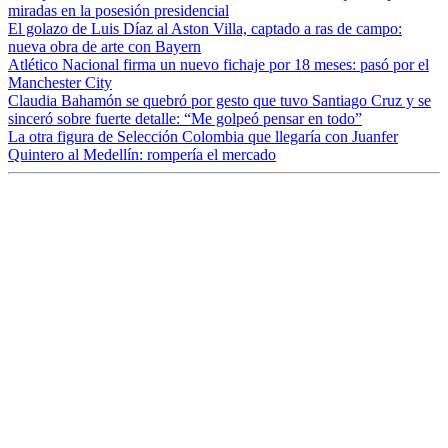
miradas en la posesión presidencial
El golazo de Luis Díaz al Aston Villa, captado a ras de campo:
nueva obra de arte con Bayern
Atlético Nacional firma un nuevo fichaje por 18 meses: pasó por el
Manchester City
Claudia Bahamón se quebró por gesto que tuvo Santiago Cruz y se
sinceró sobre fuerte detalle: “Me golpeó pensar en todo”
La otra figura de Selección Colombia que llegaría con Juanfer
Quintero al Medellín: rompería el mercado