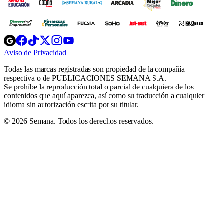
Opens
Opens
Opens
Opens
Opens
in
in
in
in
in
Aviso de Privacidad
Opens
new
new
new
new
new
in
window
window
window
window
window
Todas las marcas registradas son propiedad de la compañía
new
respectiva o de PUBLICACIONES SEMANA S.A.
window
Se prohíbe la reproducción total o parcial de cualquiera de los
contenidos que aquí aparezca, así como su traducción a cualquier
idioma sin autorización escrita por su titular.
© 2026 Semana. Todos los derechos reservados.