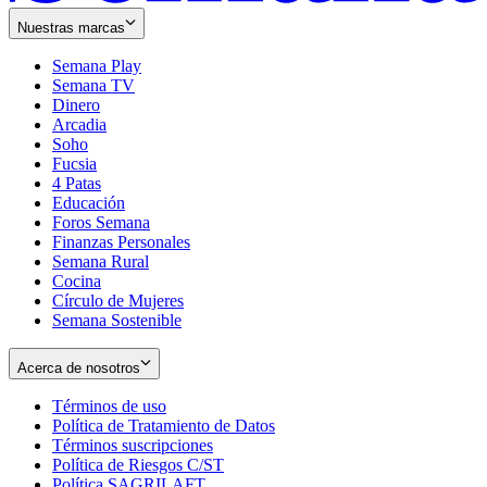
Nuestras marcas
Semana Play
Semana TV
Dinero
Arcadia
Soho
Opens
Fucsia
in
Opens
4 Patas
new
in
Educación
window
new
Foros Semana
window
Finanzas Personales
Semana Rural
Cocina
Círculo de Mujeres
Semana Sostenible
Acerca de nosotros
Términos de uso
Opens
Política de Tratamiento de Datos
in
Opens
Términos suscripciones
new
Opens
in
Política de Riesgos C/ST
window
in
Opens
new
Política SAGRILAFT
Opens
new
in
window