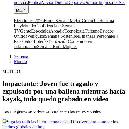
noticias
Política
Nación
Dinero
Deportes
Opinión
Impresa
Jet Set
Más
Elecciones 2026
Foros Semana
Mejor Colombia
Semana
Play
Mundo
Confidenciales
Semana
TV
Gente
Especiales
Arcadia
Tecnología
Turismo
Estados
Unidos
Vehículos
Semana Sostenible
Finanzas Personales
4
Patas
Salud
Loterías
Educación
Contenido en
colaboración
Semana Rural
Mujeres
Semana
|
Mundo
MUNDO
Impactante: Joven fue tragado y
expulsado por una ballena mientras hacía
kayak, todo quedó grabado en video
Las imágenes se volvieron virales en las redes sociales
Siga las noticias internacionales en Discover para conocer los
hechos globales de hoy