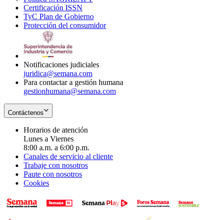
Certificación ISSN
Opens
in
window
new
TyC Plan de Gobierno
in
new
Opens
window
Protección del consumidor
new
window
in
Opens
window
new
in
window
new
window
Notificaciones judiciales
juridica@semana.com
Para contactar a gestión humana
gestionhumana@semana.com
Contáctenos
Horarios de atención
Lunes a Viernes
8:00 a.m. a 6:00 p.m.
Canales de servicio al cliente
Trabaje con nosotros
Paute con nosotros
Cookies