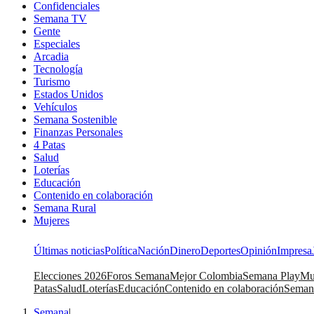
Confidenciales
Semana TV
Gente
Especiales
Arcadia
Tecnología
Turismo
Estados Unidos
Vehículos
Semana Sostenible
Finanzas Personales
4 Patas
Salud
Loterías
Educación
Contenido en colaboración
Semana Rural
Mujeres
Últimas noticias
Política
Nación
Dinero
Deportes
Opinión
Impresa
Elecciones 2026
Foros Semana
Mejor Colombia
Semana Play
Mu
Patas
Salud
Loterías
Educación
Contenido en colaboración
Seman
Semana
|