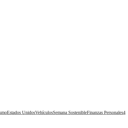
ismo
Estados Unidos
Vehículos
Semana Sostenible
Finanzas Personales
4