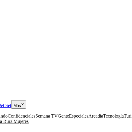
Jet Set
Más
ndo
Confidenciales
Semana TV
Gente
Especiales
Arcadia
Tecnología
Tur
a Rural
Mujeres