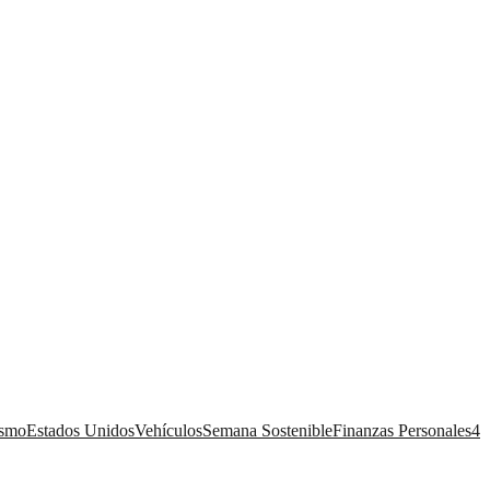
ismo
Estados Unidos
Vehículos
Semana Sostenible
Finanzas Personales
4