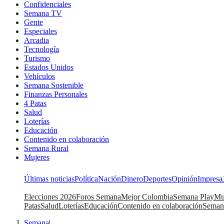
Confidenciales
Semana TV
Gente
Especiales
Arcadia
Tecnología
Turismo
Estados Unidos
Vehículos
Semana Sostenible
Finanzas Personales
4 Patas
Salud
Loterías
Educación
Contenido en colaboración
Semana Rural
Mujeres
Últimas noticias
Política
Nación
Dinero
Deportes
Opinión
Impresa
Elecciones 2026
Foros Semana
Mejor Colombia
Semana Play
Mu
Patas
Salud
Loterías
Educación
Contenido en colaboración
Seman
Semana
|