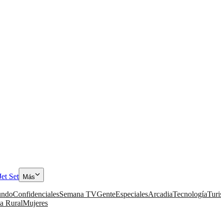
Jet Set
Más
ndo
Confidenciales
Semana TV
Gente
Especiales
Arcadia
Tecnología
Tur
a Rural
Mujeres