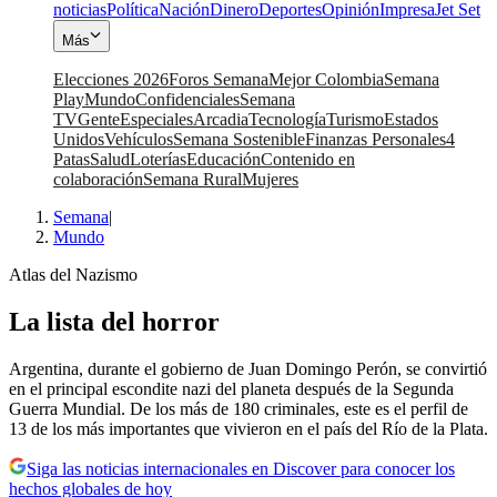
noticias
Política
Nación
Dinero
Deportes
Opinión
Impresa
Jet Set
Más
Elecciones 2026
Foros Semana
Mejor Colombia
Semana
Play
Mundo
Confidenciales
Semana
TV
Gente
Especiales
Arcadia
Tecnología
Turismo
Estados
Unidos
Vehículos
Semana Sostenible
Finanzas Personales
4
Patas
Salud
Loterías
Educación
Contenido en
colaboración
Semana Rural
Mujeres
Semana
|
Mundo
Atlas del Nazismo
La lista del horror
Argentina, durante el gobierno de Juan Domingo Perón, se convirtió
en el principal escondite nazi del planeta después de la Segunda
Guerra Mundial. De los más de 180 criminales, este es el perfil de
13 de los más importantes que vivieron en el país del Río de la Plata.
Siga las noticias internacionales en Discover para conocer los
hechos globales de hoy