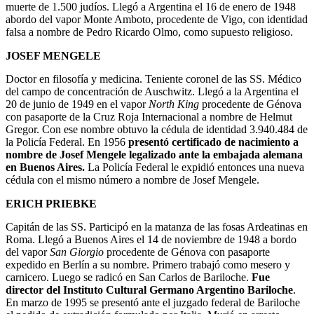
muerte de 1.500 judíos. Llegó a Argentina el 16 de enero de 1948
abordo del vapor Monte Amboto, procedente de Vigo, con identidad
falsa a nombre de Pedro Ricardo Olmo, como supuesto religioso.
JOSEF MENGELE
Doctor en filosofía y medicina. Teniente coronel de las SS. Médico
del campo de concentración de Auschwitz. Llegó a la Argentina el
20 de junio de 1949 en el vapor
North King
procedente de Génova
con pasaporte de la Cruz Roja Internacional a nombre de Helmut
Gregor. Con ese nombre obtuvo la cédula de identidad 3.940.484 de
la Policía Federal. En 1956
presentó certificado de nacimiento a
nombre de Josef Mengele legalizado ante la embajada alemana
en Buenos Aires.
La Policía Federal le expidió entonces una nueva
cédula con el mismo número a nombre de Josef Mengele.
ERICH PRIEBKE
Capitán de las SS. Participó en la matanza de las fosas Ardeatinas en
Roma. Llegó a Buenos Aires el 14 de noviembre de 1948 a bordo
del vapor
San Giorgio
procedente de Génova con pasaporte
expedido en Berlín a su nombre. Primero trabajó como mesero y
carnicero. Luego se radicó en San Carlos de Bariloche.
Fue
director del Instituto Cultural Germano Argentino Bariloche
.
En marzo de 1995 se presentó ante el juzgado federal de Bariloche