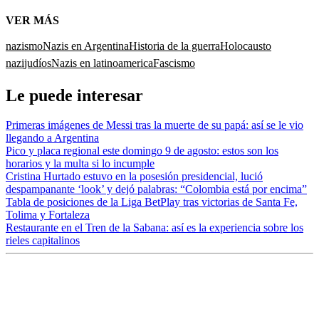
VER MÁS
nazismo
Nazis en Argentina
Historia de la guerra
Holocausto
nazi
judíos
Nazis en latinoamerica
Fascismo
Le puede interesar
Primeras imágenes de Messi tras la muerte de su papá: así se le vio
llegando a Argentina
Pico y placa regional este domingo 9 de agosto: estos son los
horarios y la multa si lo incumple
Cristina Hurtado estuvo en la posesión presidencial, lució
despampanante ‘look’ y dejó palabras: “Colombia está por encima”
Tabla de posiciones de la Liga BetPlay tras victorias de Santa Fe,
Tolima y Fortaleza
Restaurante en el Tren de la Sabana: así es la experiencia sobre los
rieles capitalinos