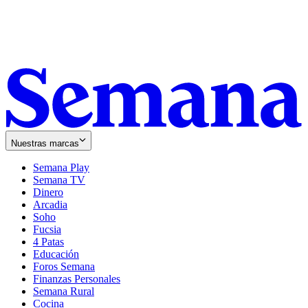
Nuestras marcas
Semana Play
Semana TV
Dinero
Arcadia
Soho
Opens
Fucsia
in
Opens
4 Patas
new
in
Educación
window
new
Foros Semana
window
Finanzas Personales
Semana Rural
Cocina