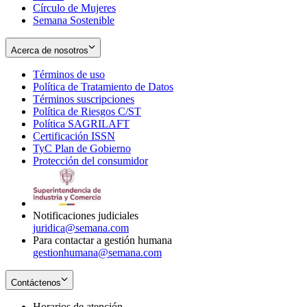
Círculo de Mujeres
Semana Sostenible
Acerca de nosotros
Términos de uso
Opens
Política de Tratamiento de Datos
in
Opens
Términos suscripciones
new
Opens
in
Política de Riesgos C/ST
window
in
Opens
new
Política SAGRILAFT
Opens
new
in
window
Certificación ISSN
Opens
in
window
new
TyC Plan de Gobierno
in
new
Opens
window
Protección del consumidor
new
window
in
Opens
window
new
in
window
new
window
Notificaciones judiciales
juridica@semana.com
Para contactar a gestión humana
gestionhumana@semana.com
Contáctenos
Horarios de atención