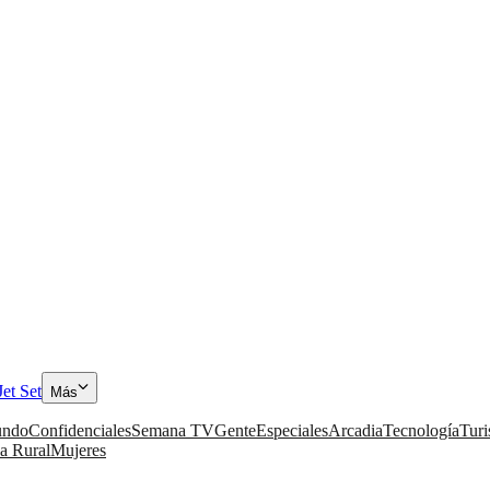
Jet Set
Más
ndo
Confidenciales
Semana TV
Gente
Especiales
Arcadia
Tecnología
Tur
a Rural
Mujeres