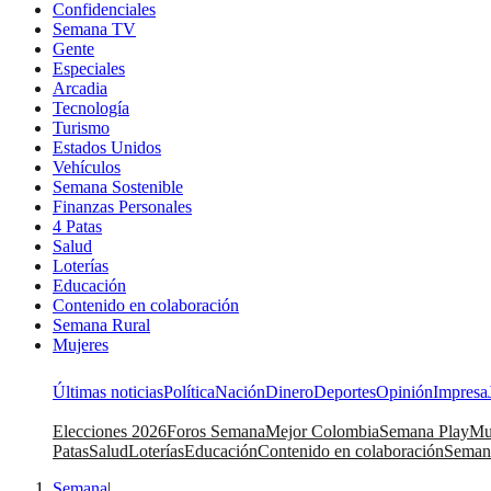
Confidenciales
Semana TV
Gente
Especiales
Arcadia
Tecnología
Turismo
Estados Unidos
Vehículos
Semana Sostenible
Finanzas Personales
4 Patas
Salud
Loterías
Educación
Contenido en colaboración
Semana Rural
Mujeres
Últimas noticias
Política
Nación
Dinero
Deportes
Opinión
Impresa
Elecciones 2026
Foros Semana
Mejor Colombia
Semana Play
Mu
Patas
Salud
Loterías
Educación
Contenido en colaboración
Seman
Semana
|