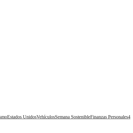
ismo
Estados Unidos
Vehículos
Semana Sostenible
Finanzas Personales
4