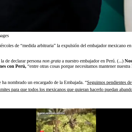
mages
ércoles de “medida arbitraria” la expulsión del embajador mexicano en
 la de declarar persona
non grata
a nuestro embajador en Perú. (...)
Nos
ones con Perú,
“entre otras cosas porque necesitamos mantener nuestra 
se ha nombrado un encargado de la Embajada. “
Seguimos pendientes de 
rámites para que todos los mexicanos que quieran hacerlo puedan abandon