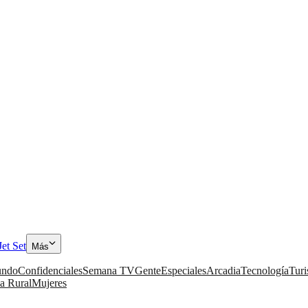
Jet Set
Más
ndo
Confidenciales
Semana TV
Gente
Especiales
Arcadia
Tecnología
Tur
a Rural
Mujeres