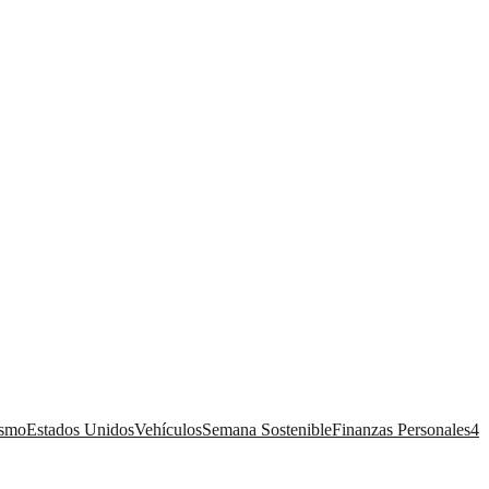
ismo
Estados Unidos
Vehículos
Semana Sostenible
Finanzas Personales
4