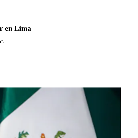
or en Lima
a”.