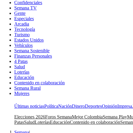
Confidenciales
Semana TV
Gente
Especiales
Arcadia
Tecnología
Turismo
Estados Unidos
Vehículos
Semana Sostenible
Finanzas Personales
4 Patas
Salud
Loterías
Educación
Contenido en colaboración
Semana Rural
Mujeres
Últimas noticias
Política
Nación
Dinero
Deportes
Opinión
Impresa
Elecciones 2026
Foros Semana
Mejor Colombia
Semana Play
Mu
Patas
Salud
Loterías
Educación
Contenido en colaboración
Seman
Semana
|