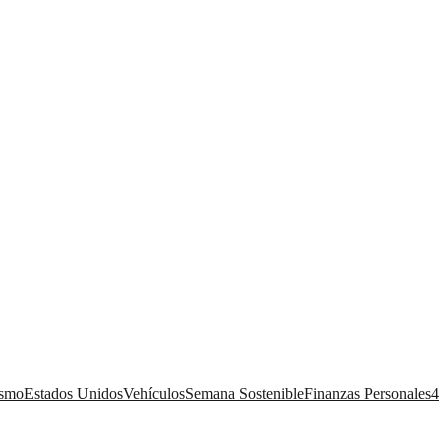
ismo
Estados Unidos
Vehículos
Semana Sostenible
Finanzas Personales
4