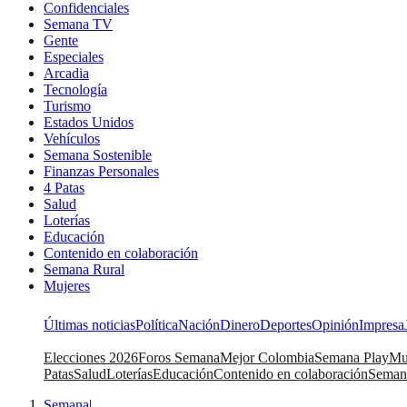
Confidenciales
Semana TV
Gente
Especiales
Arcadia
Tecnología
Turismo
Estados Unidos
Vehículos
Semana Sostenible
Finanzas Personales
4 Patas
Salud
Loterías
Educación
Contenido en colaboración
Semana Rural
Mujeres
Últimas noticias
Política
Nación
Dinero
Deportes
Opinión
Impresa
Elecciones 2026
Foros Semana
Mejor Colombia
Semana Play
Mu
Patas
Salud
Loterías
Educación
Contenido en colaboración
Seman
Semana
|