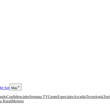
Jet Set
Más
ndo
Confidenciales
Semana TV
Gente
Especiales
Arcadia
Tecnología
Tur
a Rural
Mujeres