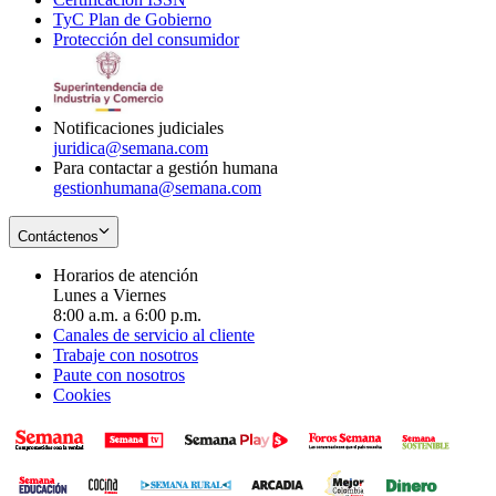
TyC Plan de Gobierno
in
new
Opens
window
Protección del consumidor
new
window
in
Opens
window
new
in
window
new
window
Notificaciones judiciales
juridica@semana.com
Para contactar a gestión humana
gestionhumana@semana.com
Contáctenos
Horarios de atención
Lunes a Viernes
8:00 a.m. a 6:00 p.m.
Canales de servicio al cliente
Trabaje con nosotros
Paute con nosotros
Cookies