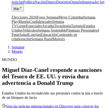
noticias
Política
Nación
Dinero
Deportes
Opinión
Impresa
Jet Set
Más
Elecciones 2026
Foros Semana
Mejor Colombia
Semana
Play
Mundo
Confidenciales
Semana
TV
Gente
Especiales
Arcadia
Tecnología
Turismo
Estados
Unidos
Vehículos
Semana Sostenible
Finanzas Personales
4
Patas
Salud
Loterías
Educación
Contenido en
colaboración
Semana Rural
Mujeres
Semana
|
Mundo
MUNDO
Miguel Díaz-Canel responde a sanciones
del Tesoro de EE. UU. y envía dura
advertencia a Donald Trump
Estados Unidos ha recrudecido sus presiones contra la isla a través
de un bloqueo de facto.
Siga las noticias internacionales en Discover para conocer los