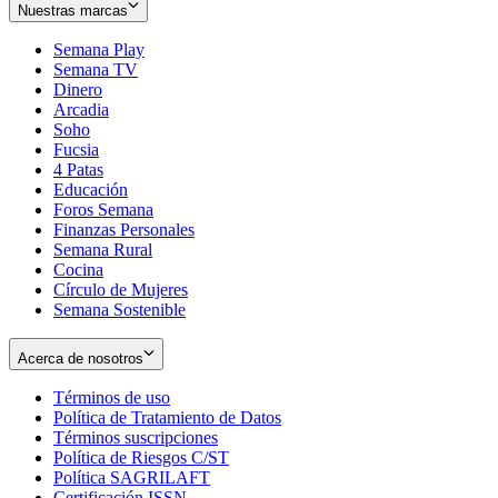
Nuestras marcas
Semana Play
Semana TV
Dinero
Arcadia
Soho
Opens
Fucsia
in
Opens
4 Patas
new
in
Educación
window
new
Foros Semana
window
Finanzas Personales
Semana Rural
Cocina
Círculo de Mujeres
Semana Sostenible
Acerca de nosotros
Términos de uso
Opens
Política de Tratamiento de Datos
in
Opens
Términos suscripciones
new
Opens
in
Política de Riesgos C/ST
window
in
Opens
new
Política SAGRILAFT
Opens
new
in
window
Certificación ISSN
Opens
in
window
new