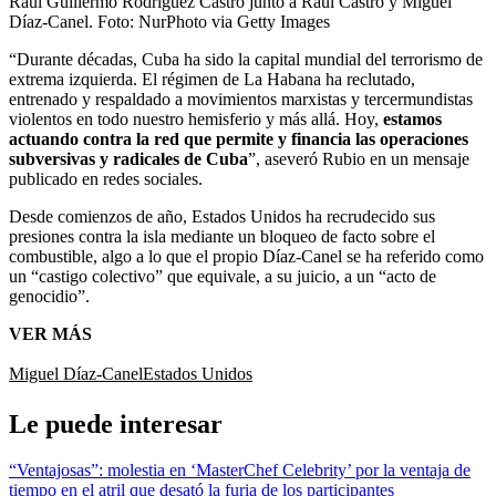
Raúl Guillermo Rodríguez Castro junto a Raúl Castro y Miguel
Díaz-Canel.
Foto:
NurPhoto via Getty Images
“Durante décadas, Cuba ha sido la capital mundial del terrorismo de
extrema izquierda. El régimen de La Habana ha reclutado,
entrenado y respaldado a movimientos marxistas y tercermundistas
violentos en todo nuestro hemisferio y más allá. Hoy,
estamos
actuando contra la red que permite y financia las operaciones
subversivas y radicales de Cuba
”, aseveró Rubio en un mensaje
publicado en redes sociales.
Desde comienzos de año, Estados Unidos ha recrudecido sus
presiones contra la isla mediante un bloqueo de facto sobre el
combustible, algo a lo que el propio Díaz-Canel se ha referido como
un “castigo colectivo” que equivale, a su juicio, a un “acto de
genocidio”.
VER MÁS
Miguel Díaz-Canel
Estados Unidos
Le puede interesar
“Ventajosas”: molestia en ‘MasterChef Celebrity’ por la ventaja de
tiempo en el atril que desató la furia de los participantes