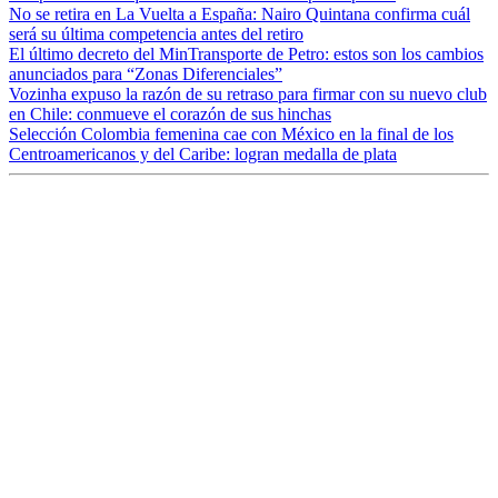
No se retira en La Vuelta a España: Nairo Quintana confirma cuál
será su última competencia antes del retiro
El último decreto del MinTransporte de Petro: estos son los cambios
anunciados para “Zonas Diferenciales”
Vozinha expuso la razón de su retraso para firmar con su nuevo club
en Chile: conmueve el corazón de sus hinchas
Selección Colombia femenina cae con México en la final de los
Centroamericanos y del Caribe: logran medalla de plata