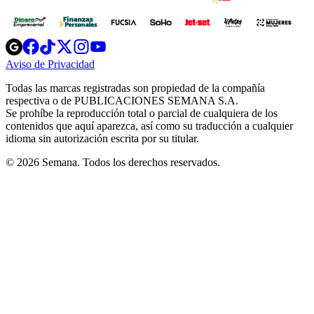
Opens
Opens
Opens
Opens
Opens
in
in
in
in
in
Aviso de Privacidad
Opens
new
new
new
new
new
in
window
window
window
window
window
Todas las marcas registradas son propiedad de la compañía
new
respectiva o de PUBLICACIONES SEMANA S.A.
window
Se prohíbe la reproducción total o parcial de cualquiera de los
contenidos que aquí aparezca, así como su traducción a cualquier
idioma sin autorización escrita por su titular.
© 2026 Semana. Todos los derechos reservados.