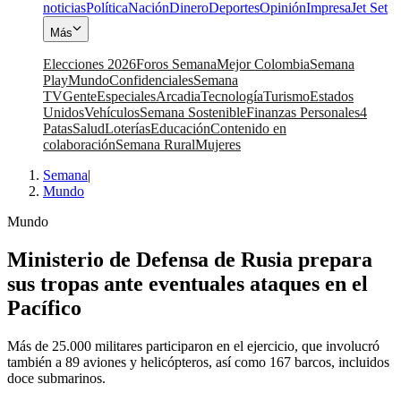
noticias
Política
Nación
Dinero
Deportes
Opinión
Impresa
Jet Set
Más
Elecciones 2026
Foros Semana
Mejor Colombia
Semana
Play
Mundo
Confidenciales
Semana
TV
Gente
Especiales
Arcadia
Tecnología
Turismo
Estados
Unidos
Vehículos
Semana Sostenible
Finanzas Personales
4
Patas
Salud
Loterías
Educación
Contenido en
colaboración
Semana Rural
Mujeres
Semana
|
Mundo
Mundo
Ministerio de Defensa de Rusia prepara
sus tropas ante eventuales ataques en el
Pacífico
Más de 25.000 militares participaron en el ejercicio, que involucró
también a 89 aviones y helicópteros, así como 167 barcos, incluidos
doce submarinos.