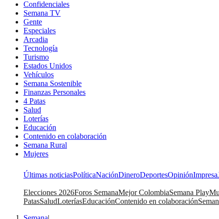
Confidenciales
Semana TV
Gente
Especiales
Arcadia
Tecnología
Turismo
Estados Unidos
Vehículos
Semana Sostenible
Finanzas Personales
4 Patas
Salud
Loterías
Educación
Contenido en colaboración
Semana Rural
Mujeres
Últimas noticias
Política
Nación
Dinero
Deportes
Opinión
Impresa
Elecciones 2026
Foros Semana
Mejor Colombia
Semana Play
Mu
Patas
Salud
Loterías
Educación
Contenido en colaboración
Seman
Semana
|