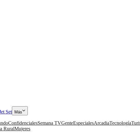
Jet Set
Más
ndo
Confidenciales
Semana TV
Gente
Especiales
Arcadia
Tecnología
Tur
a Rural
Mujeres