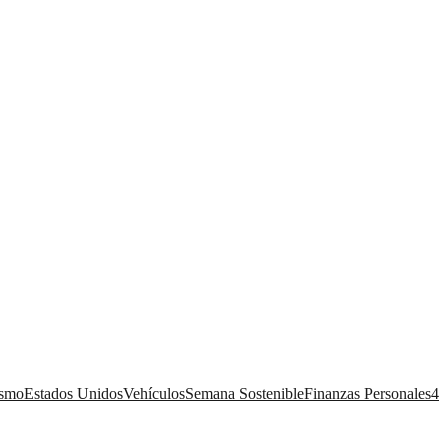
ismo
Estados Unidos
Vehículos
Semana Sostenible
Finanzas Personales
4