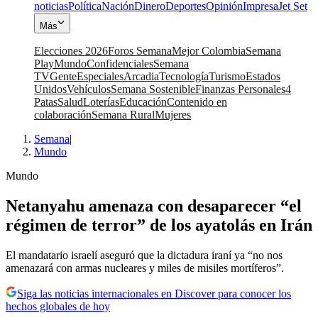
noticias
Política
Nación
Dinero
Deportes
Opinión
Impresa
Jet Set
Más
Elecciones 2026
Foros Semana
Mejor Colombia
Semana
Play
Mundo
Confidenciales
Semana
TV
Gente
Especiales
Arcadia
Tecnología
Turismo
Estados
Unidos
Vehículos
Semana Sostenible
Finanzas Personales
4
Patas
Salud
Loterías
Educación
Contenido en
colaboración
Semana Rural
Mujeres
Semana
|
Mundo
Mundo
Netanyahu amenaza con desaparecer “el
régimen de terror” de los ayatolás en Irán
El mandatario israelí aseguró que la dictadura iraní ya “no nos
amenazará con armas nucleares y miles de misiles mortíferos”.
Siga las noticias internacionales en Discover para conocer los
hechos globales de hoy