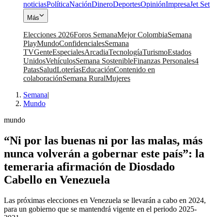
noticias
Política
Nación
Dinero
Deportes
Opinión
Impresa
Jet Set
Más
Elecciones 2026
Foros Semana
Mejor Colombia
Semana
Play
Mundo
Confidenciales
Semana
TV
Gente
Especiales
Arcadia
Tecnología
Turismo
Estados
Unidos
Vehículos
Semana Sostenible
Finanzas Personales
4
Patas
Salud
Loterías
Educación
Contenido en
colaboración
Semana Rural
Mujeres
Semana
|
Mundo
mundo
“Ni por las buenas ni por las malas, más
nunca volverán a gobernar este país”: la
temeraria afirmación de Diosdado
Cabello en Venezuela
Las próximas elecciones en Venezuela se llevarán a cabo en 2024,
para un gobierno que se mantendrá vigente en el periodo 2025-