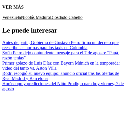
VER MÁS
Venezuela
Nicolás Maduro
Diosdado Cabello
Le puede interesar
Antes de partir, Gobierno de Gustavo Petro firma un decreto que
reescribe las normas para los taxis en Colombia
Sofía Petro dejó contundente mensaje para el 7 de agosto: “Papá,
razón tenías”
Primer golazo de Luis Díaz con Bayern Múnich en la temporada:
video del tanto vs. Aston Villa
Rodri escogió su nuevo equipo: anuncio oficial tras las ofertas de
Real Madrid y Barcelona
Horóscopo y predicciones del Niño Prodigio para hoy viernes, 7 de
agosto