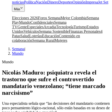
noticias
Política
Nación
Dinero
Deportes
Opinión
Impresa
Jet Set
Más
Elecciones 2026
Foros Semana
Mejor Colombia
Semana
Play
Mundo
Confidenciales
Semana
TV
Gente
Especiales
Arcadia
Tecnología
Turismo
Estados
Unidos
Vehículos
Semana Sostenible
Finanzas Personales
4
Patas
Salud
Loterías
Educación
Contenido en
colaboración
Semana Rural
Mujeres
Semana
|
Mundo
Mundo
Nicolás Maduro: psiquiatra revela el
trastorno que sufre el controvertido
mandatario venezolano; “tiene marcado
narcisismo”
Una especialista señala que “las decisiones del mandatario contienen
poco pensamiento lógico-racional, sólo están basadas en su deseo de