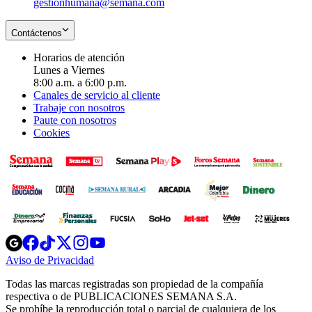
gestionhumana@semana.com
Contáctenos
Horarios de atención
Lunes a Viernes
8:00 a.m. a 6:00 p.m.
Canales de servicio al cliente
Trabaje con nosotros
Paute con nosotros
Cookies
Opens
Opens
Opens
Opens
Opens
in
in
in
in
in
Aviso de Privacidad
Opens
new
new
new
new
new
in
window
window
window
window
window
Todas las marcas registradas son propiedad de la compañía
new
respectiva o de PUBLICACIONES SEMANA S.A.
window
Se prohíbe la reproducción total o parcial de cualquiera de los