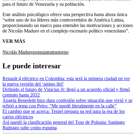
para el futuro de Venezuela y su población.
Este análisis psicológico ofrece una perspectiva hasta ahora única
“sobre uno de los líderes más controvertidos de América Latina,
proporcionando un marco para entender las motivaciones y acciones
de Nicolás Maduro en el complejo escenario político venezolano”.
VER MÁS
Nicolás Maduro
psiquiatra
trastorno
Le puede interesar
Renault 4 eléctrico en Colombia: esta será la primera ciudad en ver
la nueva versión del ‘amigo fiel’
Definido el futuro de Vinicius Jr: llegó a un acuerdo oficial y firmó
contrato hasta 2032
Ángela Benedetti hizo dura confesión sobre situación que vivió y se
refirió a tema con Petro: “Me quedé literalmente en la calle”
El cambio que se acerca: Terpel prepara su red para la era de los
carros eléctricos
Así quedó la clasificación general del Tour de Polonia: Santiago
Buitrago sube como espuma