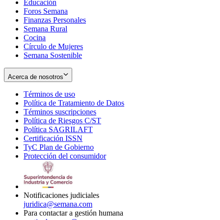
Educación
window
new
Foros Semana
window
Finanzas Personales
Semana Rural
Cocina
Círculo de Mujeres
Semana Sostenible
Acerca de nosotros
Términos de uso
Opens
Política de Tratamiento de Datos
in
Opens
Términos suscripciones
new
Opens
in
Política de Riesgos C/ST
window
in
Opens
new
Política SAGRILAFT
Opens
new
in
window
Certificación ISSN
Opens
in
window
new
TyC Plan de Gobierno
in
new
Opens
window
Protección del consumidor
new
window
in
Opens
window
new
in
window
new
window
Notificaciones judiciales
juridica@semana.com
Para contactar a gestión humana