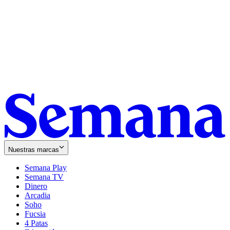
Nuestras marcas
Semana Play
Semana TV
Dinero
Arcadia
Soho
Opens
Fucsia
in
Opens
4 Patas
new
in