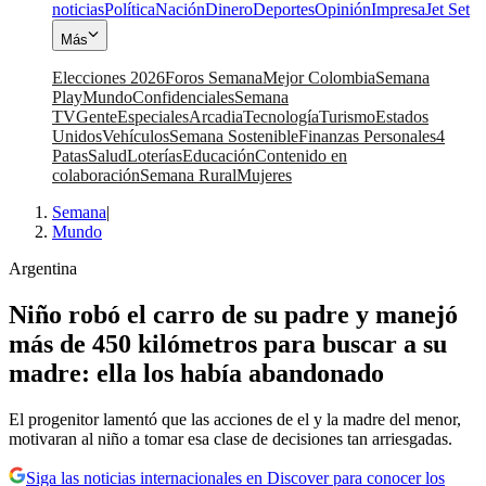
noticias
Política
Nación
Dinero
Deportes
Opinión
Impresa
Jet Set
Más
Elecciones 2026
Foros Semana
Mejor Colombia
Semana
Play
Mundo
Confidenciales
Semana
TV
Gente
Especiales
Arcadia
Tecnología
Turismo
Estados
Unidos
Vehículos
Semana Sostenible
Finanzas Personales
4
Patas
Salud
Loterías
Educación
Contenido en
colaboración
Semana Rural
Mujeres
Semana
|
Mundo
Argentina
Niño robó el carro de su padre y manejó
más de 450 kilómetros para buscar a su
madre: ella los había abandonado
El progenitor lamentó que las acciones de el y la madre del menor,
motivaran al niño a tomar esa clase de decisiones tan arriesgadas.
Siga las noticias internacionales en Discover para conocer los