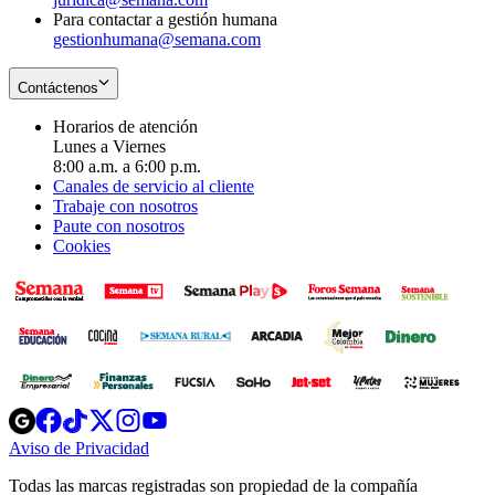
Para contactar a gestión humana
gestionhumana@semana.com
Contáctenos
Horarios de atención
Lunes a Viernes
8:00 a.m. a 6:00 p.m.
Canales de servicio al cliente
Trabaje con nosotros
Paute con nosotros
Cookies
Opens
Opens
Opens
Opens
Opens
in
in
in
in
in
Aviso de Privacidad
Opens
new
new
new
new
new
in
window
window
window
window
window
Todas las marcas registradas son propiedad de la compañía
new