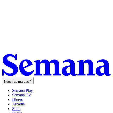
Nuestras marcas
Semana Play
Semana TV
Dinero
Arcadia
Soho
Opens