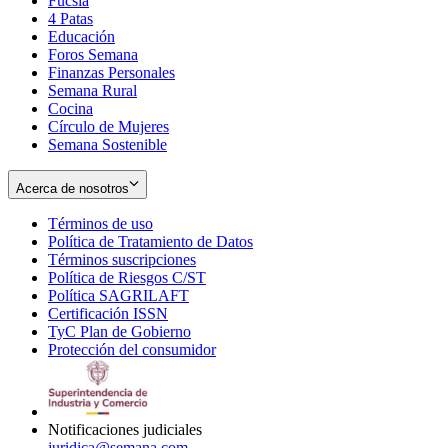
Fucsia
in
Opens
4 Patas
new
in
Educación
window
new
Foros Semana
window
Finanzas Personales
Semana Rural
Cocina
Círculo de Mujeres
Semana Sostenible
Acerca de nosotros
Términos de uso
Opens
Política de Tratamiento de Datos
in
Opens
Términos suscripciones
new
Opens
in
Política de Riesgos C/ST
window
in
Opens
new
Política SAGRILAFT
Opens
new
in
window
Certificación ISSN
Opens
in
window
new
TyC Plan de Gobierno
in
new
Opens
window
Protección del consumidor
new
window
in
Opens
window
new
in
window
new
window
Notificaciones judiciales
juridica@semana.com