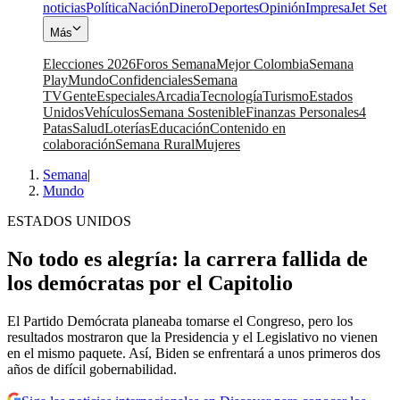
noticias
Política
Nación
Dinero
Deportes
Opinión
Impresa
Jet Set
Más
Elecciones 2026
Foros Semana
Mejor Colombia
Semana
Play
Mundo
Confidenciales
Semana
TV
Gente
Especiales
Arcadia
Tecnología
Turismo
Estados
Unidos
Vehículos
Semana Sostenible
Finanzas Personales
4
Patas
Salud
Loterías
Educación
Contenido en
colaboración
Semana Rural
Mujeres
Semana
|
Mundo
ESTADOS UNIDOS
No todo es alegría: la carrera fallida de
los demócratas por el Capitolio
El Partido Demócrata planeaba tomarse el Congreso, pero los
resultados mostraron que la Presidencia y el Legislativo no vienen
en el mismo paquete. Así, Biden se enfrentará a unos primeros dos
años de difícil gobernabilidad.