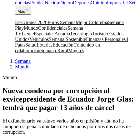
noticias
Política
Nación
Dinero
Deportes
Opinión
Impresa
Jet Set
Más
Elecciones 2026
Foros Semana
Mejor Colombia
Semana
Play
Mundo
Confidenciales
Semana
TV
Gente
Especiales
Arcadia
Tecnología
Turismo
Estados
Unidos
Vehículos
Semana Sostenible
Finanzas Personales
4
Patas
Salud
Loterías
Educación
Contenido en
colaboración
Semana Rural
Mujeres
Semana
|
Mundo
Mundo
Nueva condena por corrupción al
exvicepresidente de Ecuador Jorge Glas:
tendrá que pagar 13 años de cárcel
El exfuncionario ya estuvo varios años en prisión y aún no ha
cumplido la pena acumulada de ocho años por otros dos casos de
corrupción.