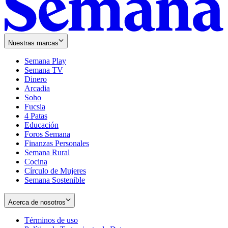
Nuestras marcas
Semana Play
Semana TV
Dinero
Arcadia
Soho
Opens
Fucsia
in
Opens
4 Patas
new
in
Educación
window
new
Foros Semana
window
Finanzas Personales
Semana Rural
Cocina
Círculo de Mujeres
Semana Sostenible
Acerca de nosotros
Términos de uso
Opens