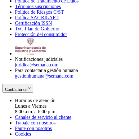
Política de Tratamiento de Datos
in
Opens
Términos suscripciones
new
Opens
in
Política de Riesgos C/ST
window
in
Opens
new
Política SAGRILAFT
Opens
new
in
window
Certificación ISSN
Opens
in
window
new
TyC Plan de Gobierno
in
new
Opens
window
Protección del consumidor
new
window
in
Opens
window
new
in
window
new
window
Notificaciones judiciales
juridica@semana.com
Para contactar a gestión humana
gestionhumana@semana.com
Contáctenos
Horarios de atención
Lunes a Viernes
8:00 a.m. a 6:00 p.m.
Canales de servicio al cliente
Trabaje con nosotros
Paute con nosotros
Cookies