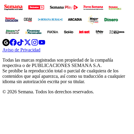
Opens
Opens
Opens
Opens
Opens
in
in
in
in
in
Aviso de Privacidad
Opens
new
new
new
new
new
in
window
window
window
window
window
Todas las marcas registradas son propiedad de la compañía
new
respectiva o de PUBLICACIONES SEMANA S.A.
window
Se prohíbe la reproducción total o parcial de cualquiera de los
contenidos que aquí aparezca, así como su traducción a cualquier
idioma sin autorización escrita por su titular.
© 2026 Semana. Todos los derechos reservados.