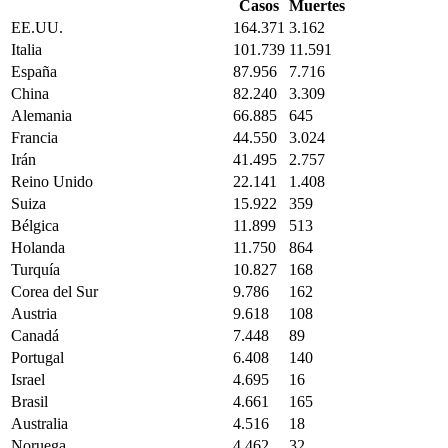
Casos
Muertes
EE.UU.
164.371
3.162
Italia
101.739
11.591
España
87.956
7.716
China
82.240
3.309
Alemania
66.885
645
Francia
44.550
3.024
Irán
41.495
2.757
Reino Unido
22.141
1.408
Suiza
15.922
359
Bélgica
11.899
513
Holanda
11.750
864
Turquía
10.827
168
Corea del Sur
9.786
162
Austria
9.618
108
Canadá
7.448
89
Portugal
6.408
140
Israel
4.695
16
Brasil
4.661
165
Australia
4.516
18
Noruega
4.462
32