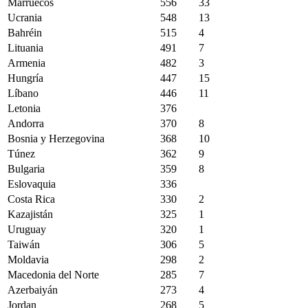
Marruecos
556
33
Ucrania
548
13
Bahréin
515
4
Lituania
491
7
Armenia
482
3
Hungría
447
15
Líbano
446
11
Letonia
376
Andorra
370
8
Bosnia y Herzegovina
368
10
Túnez
362
9
Bulgaria
359
8
Eslovaquia
336
Costa Rica
330
2
Kazajistán
325
1
Uruguay
320
1
Taiwán
306
5
Moldavia
298
2
Macedonia del Norte
285
7
Azerbaiyán
273
4
Jordan
268
5