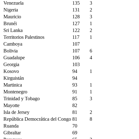
Venezuela
135
3
Nigeria
131
2
Mauricio
128
3
Brunéi
127
1
Sri Lanka
122
2
Territorios Palestinos
117
1
Camboya
107
Bolivia
107
6
Guadalupe
106
4
Georgia
103
Kosovo
94
1
Kirguistán
94
Martinica
93
1
Montenegro
91
1
Trinidad y Tobago
85
3
Mayotte
82
Isla de Jersey
81
2
República Democrática del Congo
81
8
Ruanda
70
Gibraltar
69