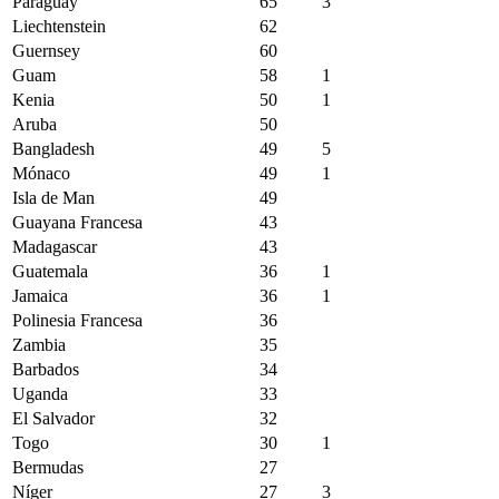
Paraguay
65
3
Liechtenstein
62
Guernsey
60
Guam
58
1
Kenia
50
1
Aruba
50
Bangladesh
49
5
Mónaco
49
1
Isla de Man
49
Guayana Francesa
43
Madagascar
43
Guatemala
36
1
Jamaica
36
1
Polinesia Francesa
36
Zambia
35
Barbados
34
Uganda
33
El Salvador
32
Togo
30
1
Bermudas
27
Níger
27
3