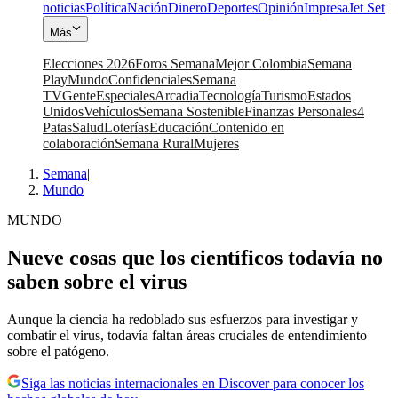
noticias
Política
Nación
Dinero
Deportes
Opinión
Impresa
Jet Set
Más
Elecciones 2026
Foros Semana
Mejor Colombia
Semana
Play
Mundo
Confidenciales
Semana
TV
Gente
Especiales
Arcadia
Tecnología
Turismo
Estados
Unidos
Vehículos
Semana Sostenible
Finanzas Personales
4
Patas
Salud
Loterías
Educación
Contenido en
colaboración
Semana Rural
Mujeres
Semana
|
Mundo
MUNDO
Nueve cosas que los científicos todavía no
saben sobre el virus
Aunque la ciencia ha redoblado sus esfuerzos para investigar y
combatir el virus, todavía faltan áreas cruciales de entendimiento
sobre el patógeno.
Siga las noticias internacionales en Discover para conocer los