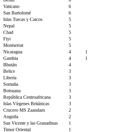
Vaticano
6
San Bartolomé
6
Islas Turcas y Caicos
5
Nepal
5
Chad
5
Fiyi
5
Montserrat
5
Nicaragua
4
1
Gambia
4
1
Bhután
4
Belice
3
Liberia
3
Somalia
3
Botsuana
3
República Centroafricana
3
Islas Vírgenes Británicas
3
Crucero MS Zaandam
2
Anguila
2
San Vicente y las Granadinas
1
Timor Oriental
1