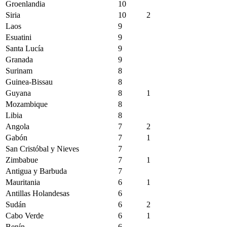
Groenlandia
10
Siria
10
2
Laos
9
Esuatini
9
Santa Lucía
9
Granada
9
Surinam
8
Guinea-Bissau
8
Guyana
8
1
Mozambique
8
Libia
8
Angola
7
2
Gabón
7
1
San Cristóbal y Nieves
7
Zimbabue
7
1
Antigua y Barbuda
7
Mauritania
6
1
Antillas Holandesas
6
Sudán
6
2
Cabo Verde
6
1
Benín
6