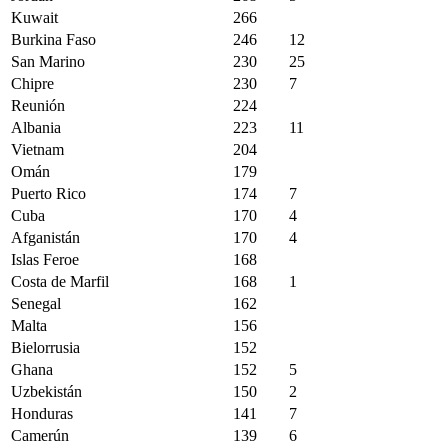
Kuwait
266
Burkina Faso
246
12
San Marino
230
25
Chipre
230
7
Reunión
224
Albania
223
11
Vietnam
204
Omán
179
Puerto Rico
174
7
Cuba
170
4
Afganistán
170
4
Islas Feroe
168
Costa de Marfil
168
1
Senegal
162
Malta
156
Bielorrusia
152
Ghana
152
5
Uzbekistán
150
2
Honduras
141
7
Camerún
139
6