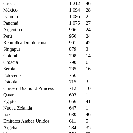
Grecia
1.212
46
México
1.094
28
Islandia
1.086
2
Panamá
1.075
27
Argentina
966
24
Perú
950
24
República Dominicana
901
42
Singapur
879
3
Colombia
798
14
Croacia
790
6
Serbia
785
16
Eslovenia
756
11
Estonia
715
3
Crucero Diamond Princess
712
10
Qatar
693
1
Egipto
656
41
Nueva Zelanda
647
1
Irak
630
46
Emiratos Árabes Unidos
611
5
Argelia
584
35