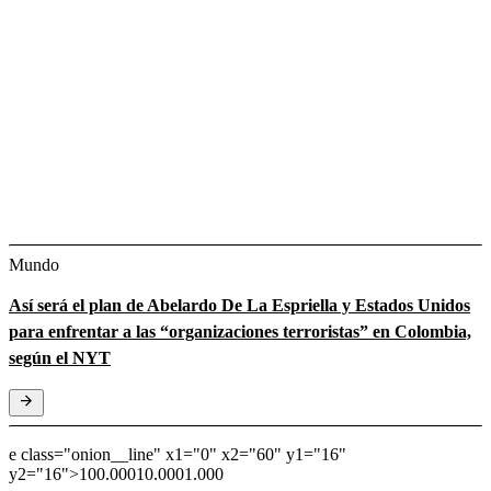
Mundo
Así será el plan de Abelardo De La Espriella y Estados Unidos
para enfrentar a las “organizaciones terroristas” en Colombia,
según el NYT
e class="onion__line" x1="0" x2="60" y1="16"
y2="16">
100.000
10.000
1.000