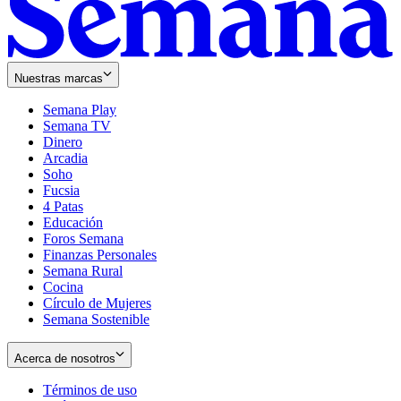
Nuestras marcas
Semana Play
Semana TV
Dinero
Arcadia
Soho
Opens
Fucsia
in
Opens
4 Patas
new
in
Educación
window
new
Foros Semana
window
Finanzas Personales
Semana Rural
Cocina
Círculo de Mujeres
Semana Sostenible
Acerca de nosotros
Términos de uso
Opens