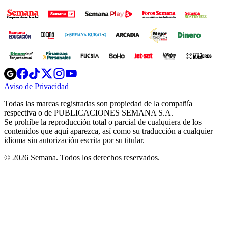
Opens
Opens
Opens
Opens
Opens
in
in
in
in
in
Aviso de Privacidad
Opens
new
new
new
new
new
in
window
window
window
window
window
Todas las marcas registradas son propiedad de la compañía
new
respectiva o de PUBLICACIONES SEMANA S.A.
window
Se prohíbe la reproducción total o parcial de cualquiera de los
contenidos que aquí aparezca, así como su traducción a cualquier
idioma sin autorización escrita por su titular.
© 2026 Semana. Todos los derechos reservados.