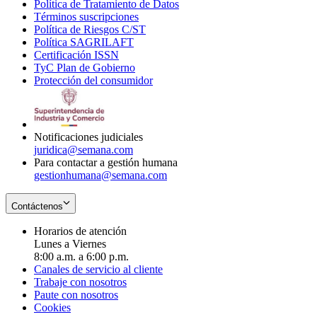
Política de Tratamiento de Datos
in
Opens
Términos suscripciones
new
Opens
in
Política de Riesgos C/ST
window
in
Opens
new
Política SAGRILAFT
Opens
new
in
window
Certificación ISSN
Opens
in
window
new
TyC Plan de Gobierno
in
new
Opens
window
Protección del consumidor
new
window
in
Opens
window
new
in
window
new
window
Notificaciones judiciales
juridica@semana.com
Para contactar a gestión humana
gestionhumana@semana.com
Contáctenos
Horarios de atención
Lunes a Viernes
8:00 a.m. a 6:00 p.m.
Canales de servicio al cliente
Trabaje con nosotros
Paute con nosotros
Cookies