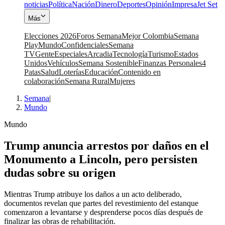
noticias
Política
Nación
Dinero
Deportes
Opinión
Impresa
Jet Set
Más
Elecciones 2026
Foros Semana
Mejor Colombia
Semana
Play
Mundo
Confidenciales
Semana
TV
Gente
Especiales
Arcadia
Tecnología
Turismo
Estados
Unidos
Vehículos
Semana Sostenible
Finanzas Personales
4
Patas
Salud
Loterías
Educación
Contenido en
colaboración
Semana Rural
Mujeres
Semana
|
Mundo
Mundo
Trump anuncia arrestos por daños en el
Monumento a Lincoln, pero persisten
dudas sobre su origen
Mientras Trump atribuye los daños a un acto deliberado,
documentos revelan que partes del revestimiento del estanque
comenzaron a levantarse y desprenderse pocos días después de
finalizar las obras de rehabilitación.