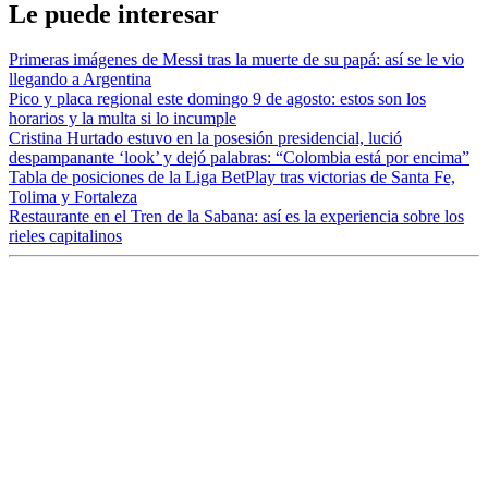
Le puede interesar
Primeras imágenes de Messi tras la muerte de su papá: así se le vio
llegando a Argentina
Pico y placa regional este domingo 9 de agosto: estos son los
horarios y la multa si lo incumple
Cristina Hurtado estuvo en la posesión presidencial, lució
despampanante ‘look’ y dejó palabras: “Colombia está por encima”
Tabla de posiciones de la Liga BetPlay tras victorias de Santa Fe,
Tolima y Fortaleza
Restaurante en el Tren de la Sabana: así es la experiencia sobre los
rieles capitalinos