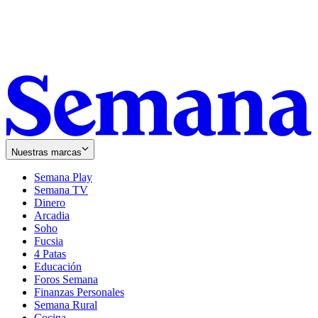
Nuestras marcas
Semana Play
Semana TV
Dinero
Arcadia
Soho
Opens
Fucsia
in
Opens
4 Patas
new
in
Educación
window
new
Foros Semana
window
Finanzas Personales
Semana Rural
Cocina