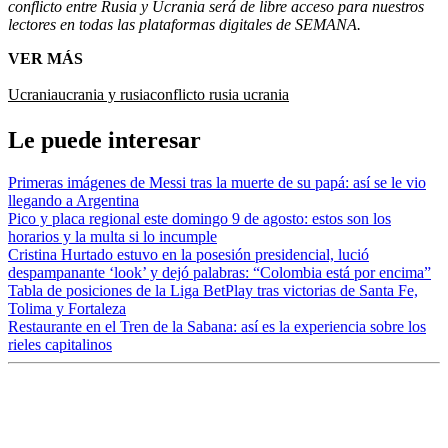
conflicto entre Rusia y Ucrania será de libre acceso para nuestros
lectores en todas las plataformas digitales de SEMANA.
VER MÁS
Ucrania
ucrania y rusia
conflicto rusia ucrania
Le puede interesar
Primeras imágenes de Messi tras la muerte de su papá: así se le vio
llegando a Argentina
Pico y placa regional este domingo 9 de agosto: estos son los
horarios y la multa si lo incumple
Cristina Hurtado estuvo en la posesión presidencial, lució
despampanante ‘look’ y dejó palabras: “Colombia está por encima”
Tabla de posiciones de la Liga BetPlay tras victorias de Santa Fe,
Tolima y Fortaleza
Restaurante en el Tren de la Sabana: así es la experiencia sobre los
rieles capitalinos