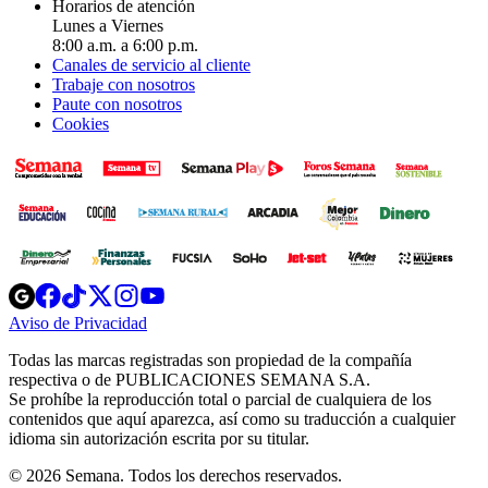
Horarios de atención
Lunes a Viernes
8:00 a.m. a 6:00 p.m.
Canales de servicio al cliente
Trabaje con nosotros
Paute con nosotros
Cookies
Opens
Opens
Opens
Opens
Opens
in
in
in
in
in
Aviso de Privacidad
Opens
new
new
new
new
new
in
window
window
window
window
window
Todas las marcas registradas son propiedad de la compañía
new
respectiva o de PUBLICACIONES SEMANA S.A.
window
Se prohíbe la reproducción total o parcial de cualquiera de los
contenidos que aquí aparezca, así como su traducción a cualquier
idioma sin autorización escrita por su titular.
© 2026 Semana. Todos los derechos reservados.