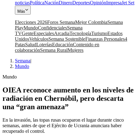
noticias
Política
Nación
Dinero
Deportes
Opinión
Impresa
Jet Set
Más
Elecciones 2026
Foros Semana
Mejor Colombia
Semana
Play
Mundo
Confidenciales
Semana
TV
Gente
Especiales
Arcadia
Tecnología
Turismo
Estados
Unidos
Vehículos
Semana Sostenible
Finanzas Personales
4
Patas
Salud
Loterías
Educación
Contenido en
colaboración
Semana Rural
Mujeres
Semana
|
Mundo
Mundo
OIEA reconoce aumento en los niveles de
radiación en Chernóbil, pero descarta
una “gran amenaza”
En la invasión, las topas rusas ocuparon el lugar durante cinco
semanas, antes de que el Ejército de Ucrania anunciara haber
recuperado el control.