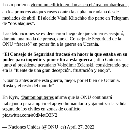
Los reporteros
vieron un edificio en llamas en el área bombardeada,
en los primeros ataques rusos contra la capital ucraniana
desde
mediados de abril. El alcalde Vitali Klitschko dio parte en Telegram
de “dos ataques”.
Las detonaciones se evidenciaron luego de que Guterres aseguró,
durante una rueda de prensa, que el Consejo de Seguridad de la
ONU “fracasó” en poner fin a la guerra en Ucrania.
“
El Consejo de Seguridad fracasó en hacer lo que estaba en su
poder para impedir y poner fin a esta guerra
”, dijo Guterres
junto al presidente ucraniano Volodímir Zelenski, considerando que
era la “fuente de una gran decepción, frustración y enojo”.
"Cuanto antes acabe esta guerra, mejor, por el bien de Ucrania,
Rusia y el resto del mundo".
En Kyiv,
@antonioguterres
afirma que la ONU continuará
trabajando para ampliar el apoyo humanitario y garantizar la salida
segura de los civiles en zonas de conflicto.
pic.twitter.com/a0dMetQ3N2
— Naciones Unidas (@ONU_es)
April 27, 2022