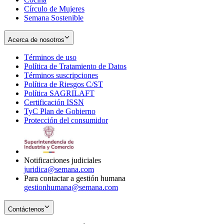
Círculo de Mujeres
Semana Sostenible
Acerca de nosotros
Términos de uso
Opens
Política de Tratamiento de Datos
in
Opens
Términos suscripciones
new
Opens
in
Política de Riesgos C/ST
window
in
Opens
new
Política SAGRILAFT
Opens
new
in
window
Certificación ISSN
Opens
in
window
new
TyC Plan de Gobierno
in
new
Opens
window
Protección del consumidor
new
window
in
Opens
window
new
in
window
new
window
Notificaciones judiciales
juridica@semana.com
Para contactar a gestión humana
gestionhumana@semana.com
Contáctenos