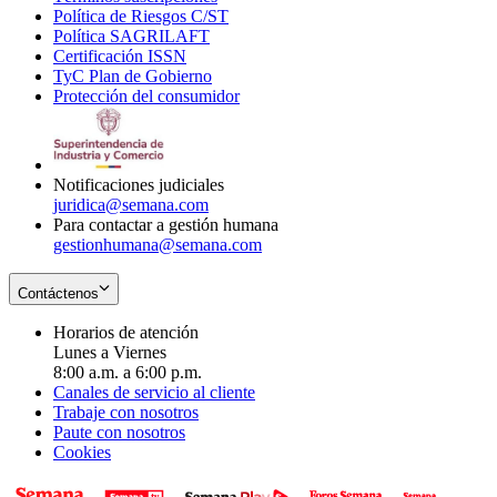
Política de Riesgos C/ST
window
in
Opens
new
Política SAGRILAFT
Opens
new
in
window
Certificación ISSN
Opens
in
window
new
TyC Plan de Gobierno
in
new
Opens
window
Protección del consumidor
new
window
in
Opens
window
new
in
window
new
window
Notificaciones judiciales
juridica@semana.com
Para contactar a gestión humana
gestionhumana@semana.com
Contáctenos
Horarios de atención
Lunes a Viernes
8:00 a.m. a 6:00 p.m.
Canales de servicio al cliente
Trabaje con nosotros
Paute con nosotros
Cookies