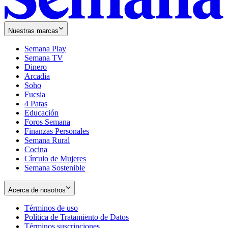
Nuestras marcas
Semana Play
Semana TV
Dinero
Arcadia
Soho
Opens
Fucsia
in
Opens
4 Patas
new
in
Educación
window
new
Foros Semana
window
Finanzas Personales
Semana Rural
Cocina
Círculo de Mujeres
Semana Sostenible
Acerca de nosotros
Términos de uso
Opens
Política de Tratamiento de Datos
in
Opens
Términos suscripciones
new
Opens
in