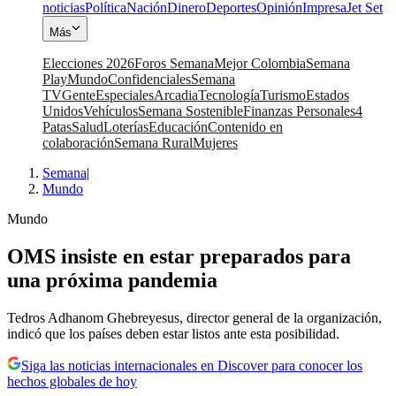
noticias
Política
Nación
Dinero
Deportes
Opinión
Impresa
Jet Set
Más
Elecciones 2026
Foros Semana
Mejor Colombia
Semana
Play
Mundo
Confidenciales
Semana
TV
Gente
Especiales
Arcadia
Tecnología
Turismo
Estados
Unidos
Vehículos
Semana Sostenible
Finanzas Personales
4
Patas
Salud
Loterías
Educación
Contenido en
colaboración
Semana Rural
Mujeres
Semana
|
Mundo
Mundo
OMS insiste en estar preparados para
una próxima pandemia
Tedros Adhanom Ghebreyesus, director general de la organización,
indicó que los países deben estar listos ante esta posibilidad.
Siga las noticias internacionales en Discover para conocer los
hechos globales de hoy