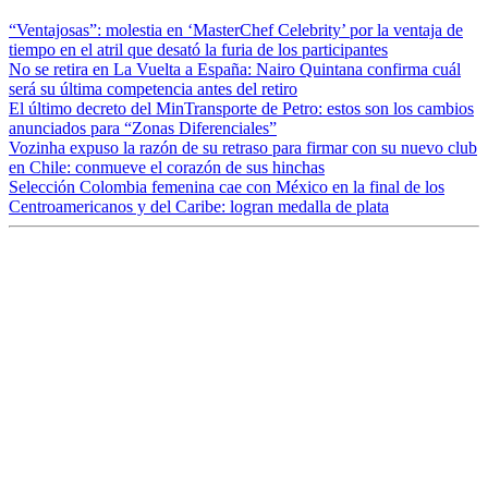
“Ventajosas”: molestia en ‘MasterChef Celebrity’ por la ventaja de
tiempo en el atril que desató la furia de los participantes
No se retira en La Vuelta a España: Nairo Quintana confirma cuál
será su última competencia antes del retiro
El último decreto del MinTransporte de Petro: estos son los cambios
anunciados para “Zonas Diferenciales”
Vozinha expuso la razón de su retraso para firmar con su nuevo club
en Chile: conmueve el corazón de sus hinchas
Selección Colombia femenina cae con México en la final de los
Centroamericanos y del Caribe: logran medalla de plata