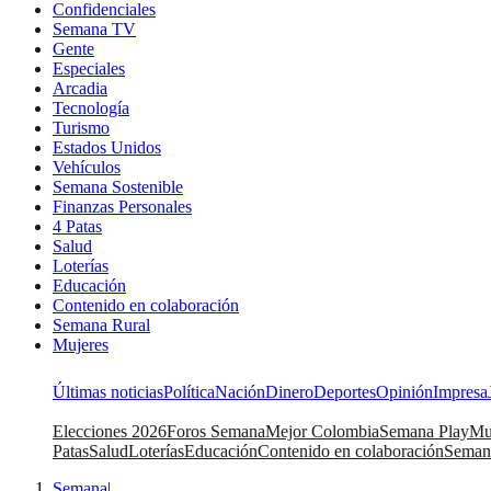
Confidenciales
Semana TV
Gente
Especiales
Arcadia
Tecnología
Turismo
Estados Unidos
Vehículos
Semana Sostenible
Finanzas Personales
4 Patas
Salud
Loterías
Educación
Contenido en colaboración
Semana Rural
Mujeres
Últimas noticias
Política
Nación
Dinero
Deportes
Opinión
Impresa
Elecciones 2026
Foros Semana
Mejor Colombia
Semana Play
Mu
Patas
Salud
Loterías
Educación
Contenido en colaboración
Seman
Semana
|