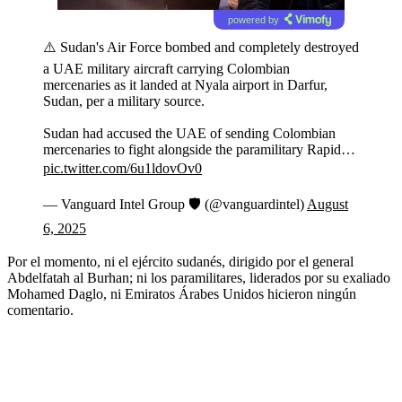
powered by
⚠️ Sudan's Air Force bombed and completely destroyed
a UAE military aircraft carrying Colombian
mercenaries as it landed at Nyala airport in Darfur,
Sudan, per a military source.
Sudan had accused the UAE of sending Colombian
mercenaries to fight alongside the paramilitary Rapid…
pic.twitter.com/6u1ldovOv0
— Vanguard Intel Group 🛡 (@vanguardintel)
August
6, 2025
Por el momento, ni el ejército sudanés, dirigido por el general
Abdelfatah al Burhan; ni los paramilitares, liderados por su exaliado
Mohamed Daglo, ni Emiratos Árabes Unidos hicieron ningún
comentario.