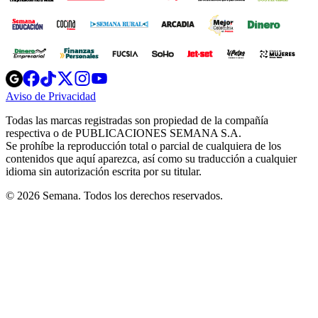
Opens
Opens
Opens
Opens
Opens
in
in
in
in
in
Aviso de Privacidad
Opens
new
new
new
new
new
in
window
window
window
window
window
Todas las marcas registradas son propiedad de la compañía
new
respectiva o de PUBLICACIONES SEMANA S.A.
window
Se prohíbe la reproducción total o parcial de cualquiera de los
contenidos que aquí aparezca, así como su traducción a cualquier
idioma sin autorización escrita por su titular.
© 2026 Semana. Todos los derechos reservados.