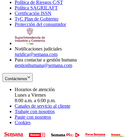
Política de Riesgos C/ST
window
in
Opens
new
Política SAGRILAFT
Opens
new
in
window
Certificación ISSN
Opens
in
window
new
TyC Plan de Gobierno
in
new
Opens
window
Protección del consumidor
new
window
in
Opens
window
new
in
window
new
window
Notificaciones judiciales
juridica@semana.com
Para contactar a gestión humana
gestionhumana@semana.com
Contáctenos
Horarios de atención
Lunes a Viernes
8:00 a.m. a 6:00 p.m.
Canales de servicio al cliente
Trabaje con nosotros
Paute con nosotros
Cookies