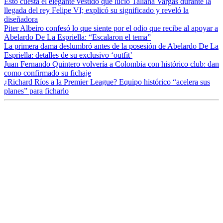
Esto cuesta el elegante vestido que lució Taliana Vargas durante la
llegada del rey Felipe VI; explicó su significado y reveló la
diseñadora
Piter Albeiro confesó lo que siente por el odio que recibe al apoyar a
Abelardo De La Espriella: “Escalaron el tema”
La primera dama deslumbró antes de la posesión de Abelardo De La
Espriella: detalles de su exclusivo ‘outfit’
Juan Fernando Quintero volvería a Colombia con histórico club: dan
como confirmado su fichaje
¿Richard Ríos a la Premier League? Equipo histórico “acelera sus
planes” para ficharlo