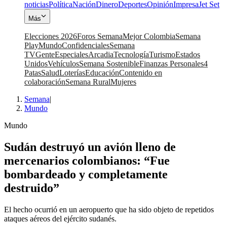
noticias
Política
Nación
Dinero
Deportes
Opinión
Impresa
Jet Set
Más
Elecciones 2026
Foros Semana
Mejor Colombia
Semana
Play
Mundo
Confidenciales
Semana
TV
Gente
Especiales
Arcadia
Tecnología
Turismo
Estados
Unidos
Vehículos
Semana Sostenible
Finanzas Personales
4
Patas
Salud
Loterías
Educación
Contenido en
colaboración
Semana Rural
Mujeres
Semana
|
Mundo
Mundo
Sudán destruyó un avión lleno de
mercenarios colombianos: “Fue
bombardeado y completamente
destruido”
El hecho ocurrió en un aeropuerto que ha sido objeto de repetidos
ataques aéreos del ejército sudanés.