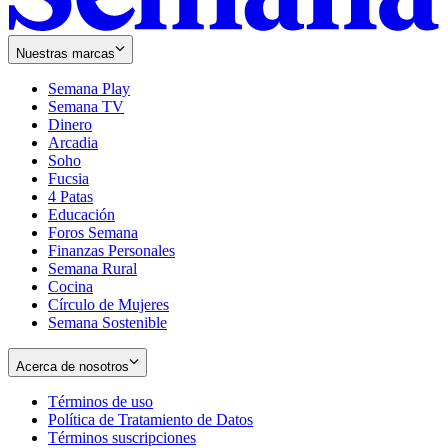
Nuestras marcas
Semana Play
Semana TV
Dinero
Arcadia
Soho
Opens
Fucsia
in
Opens
4 Patas
new
in
Educación
window
new
Foros Semana
window
Finanzas Personales
Semana Rural
Cocina
Círculo de Mujeres
Semana Sostenible
Acerca de nosotros
Términos de uso
Opens
Política de Tratamiento de Datos
in
Opens
Términos suscripciones
new
Opens
in