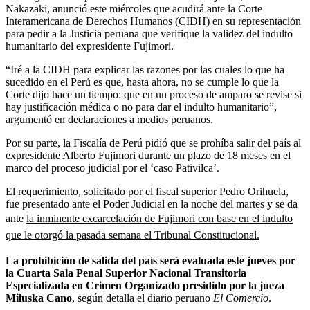
Nakazaki, anunció este miércoles que acudirá ante la Corte
Interamericana de Derechos Humanos (CIDH) en su representación
para pedir a la Justicia peruana que verifique la validez del indulto
humanitario del expresidente Fujimori.
“Iré a la CIDH para explicar las razones por las cuales lo que ha
sucedido en el Perú es que, hasta ahora, no se cumple lo que la
Corte dijo hace un tiempo: que en un proceso de amparo se revise si
hay justificación médica o no para dar el indulto humanitario”,
argumentó en declaraciones a medios peruanos.
Por su parte, la Fiscalía de Perú pidió que se prohíba salir del país al
expresidente Alberto Fujimori durante un plazo de 18 meses en el
marco del proceso judicial por el ‘caso Pativilca’.
El requerimiento, solicitado por el fiscal superior Pedro Orihuela,
fue presentado ante el Poder Judicial en la noche del martes y se da
ante
la inminente excarcelación de Fujimori con base en el indulto
que le otorgó la pasada semana el Tribunal Constitucional.
La prohibición de salida del país será evaluada este jueves por
la Cuarta Sala Penal Superior Nacional Transitoria
Especializada en Crimen Organizado presidido por la jueza
Miluska Cano
, según detalla el diario peruano
El Comercio
.