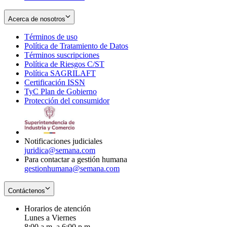
Acerca de nosotros
Términos de uso
Opens
Política de Tratamiento de Datos
in
Opens
Términos suscripciones
new
Opens
in
Política de Riesgos C/ST
window
in
Opens
new
Política SAGRILAFT
Opens
new
in
window
Certificación ISSN
Opens
in
window
new
TyC Plan de Gobierno
in
new
Opens
window
Protección del consumidor
new
window
in
Opens
window
new
in
window
new
window
Notificaciones judiciales
juridica@semana.com
Para contactar a gestión humana
gestionhumana@semana.com
Contáctenos
Horarios de atención
Lunes a Viernes
8:00 a.m. a 6:00 p.m.