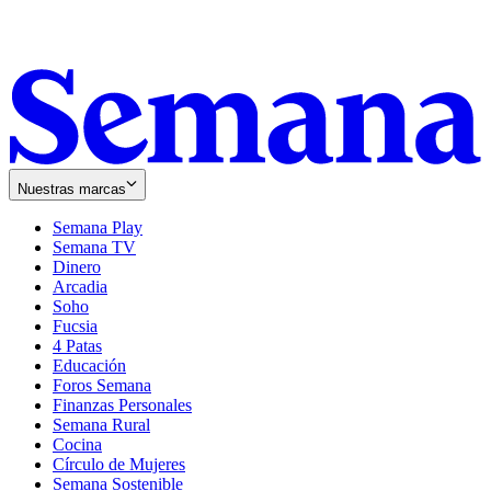
Nuestras marcas
Semana Play
Semana TV
Dinero
Arcadia
Soho
Opens
Fucsia
in
Opens
4 Patas
new
in
Educación
window
new
Foros Semana
window
Finanzas Personales
Semana Rural
Cocina
Círculo de Mujeres
Semana Sostenible