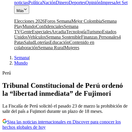
noticias
Política
Nación
Dinero
Deportes
Opinión
Impresa
Jet Set
Más
Elecciones 2026
Foros Semana
Mejor Colombia
Semana
Play
Mundo
Confidenciales
Semana
TV
Gente
Especiales
Arcadia
Tecnología
Turismo
Estados
Unidos
Vehículos
Semana Sostenible
Finanzas Personales
4
Patas
Salud
Loterías
Educación
Contenido en
colaboración
Semana Rural
Mujeres
Semana
|
Mundo
Perú
Tribunal Constitucional de Perú ordenó
la “libertad inmediata” de Fujimori
La Fiscalía de Perú solicitó el pasado 23 de marzo la prohibición de
salir del país a Fujimori durante un plazo de 18 meses.
Siga las noticias internacionales en Discover para conocer los
hechos globales de hoy