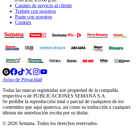
Canales de servicio al cliente
Trabaje con nosotros
Paute con nosotros
Cookies
Opens
Opens
Opens
Opens
Opens
in
in
in
in
in
Aviso de Privacidad
Opens
new
new
new
new
new
in
window
window
window
window
window
Todas las marcas registradas son propiedad de la compañía
new
respectiva o de PUBLICACIONES SEMANA S.A.
window
Se prohíbe la reproducción total o parcial de cualquiera de los
contenidos que aquí aparezca, así como su traducción a cualquier
idioma sin autorización escrita por su titular.
© 2026 Semana. Todos los derechos reservados.