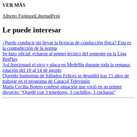
VER MÁS
Alberto Fujimori
Libertad
Perú
Le puede interesar
¿Puede conducir sin llevar la licencia de conducción física? Esta es
la contradicción de la norma
Se hizo oficial: echaron al primer técnico del semestre en la Liga
BetPlay
Así funcionará el pico y placa en Medellín durante toda la semana:
rotación del 10 al 14 de agosto
Querido humorista de Sábados Felices se despidió tras 15 años de
trabajar en el programa de Caracol Televisión
María Cecilia Botero confesó situación que vivió en su primer
divorcio: “Quedé con 3 tenedores, 3 cuchillos, 3 cucharas”