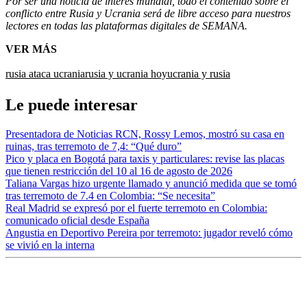
Por ser una noticia de interés mundial, todo el contenido sobre el
conflicto entre Rusia y Ucrania será de libre acceso para nuestros
lectores en todas las plataformas digitales de SEMANA.
VER MÁS
rusia ataca ucrania
rusia y ucrania hoy
ucrania y rusia
Le puede interesar
Presentadora de Noticias RCN, Rossy Lemos, mostró su casa en
ruinas, tras terremoto de 7,4: “Qué duro”
Pico y placa en Bogotá para taxis y particulares: revise las placas
que tienen restricción del 10 al 16 de agosto de 2026
Taliana Vargas hizo urgente llamado y anunció medida que se tomó
tras terremoto de 7.4 en Colombia: “Se necesita”
Real Madrid se expresó por el fuerte terremoto en Colombia:
comunicado oficial desde España
Angustia en Deportivo Pereira por terremoto: jugador reveló cómo
se vivió en la interna