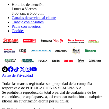
Horarios de atención
Lunes a Viernes
8:00 a.m. a 6:00 p.m.
Canales de servicio al cliente
Trabaje con nosotros
Paute con nosotros
Cookies
Opens
Opens
Opens
Opens
Opens
in
in
in
in
in
Aviso de Privacidad
Opens
new
new
new
new
new
in
window
window
window
window
window
Todas las marcas registradas son propiedad de la compañía
new
respectiva o de PUBLICACIONES SEMANA S.A.
window
Se prohíbe la reproducción total o parcial de cualquiera de los
contenidos que aquí aparezca, así como su traducción a cualquier
idioma sin autorización escrita por su titular.