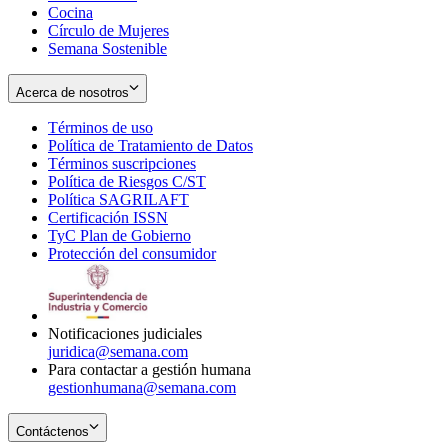
Cocina
Círculo de Mujeres
Semana Sostenible
Acerca de nosotros
Términos de uso
Opens
Política de Tratamiento de Datos
in
Opens
Términos suscripciones
new
Opens
in
Política de Riesgos C/ST
window
in
Opens
new
Política SAGRILAFT
Opens
new
in
window
Certificación ISSN
Opens
in
window
new
TyC Plan de Gobierno
in
new
Opens
window
Protección del consumidor
new
window
in
Opens
window
new
in
window
new
window
Notificaciones judiciales
juridica@semana.com
Para contactar a gestión humana
gestionhumana@semana.com
Contáctenos