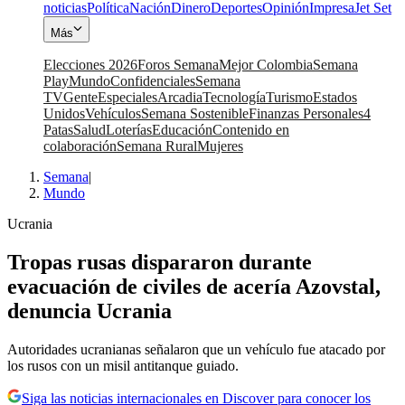
noticias
Política
Nación
Dinero
Deportes
Opinión
Impresa
Jet Set
Más
Elecciones 2026
Foros Semana
Mejor Colombia
Semana
Play
Mundo
Confidenciales
Semana
TV
Gente
Especiales
Arcadia
Tecnología
Turismo
Estados
Unidos
Vehículos
Semana Sostenible
Finanzas Personales
4
Patas
Salud
Loterías
Educación
Contenido en
colaboración
Semana Rural
Mujeres
Semana
|
Mundo
Ucrania
Tropas rusas dispararon durante
evacuación de civiles de acería Azovstal,
denuncia Ucrania
Autoridades ucranianas señalaron que un vehículo fue atacado por
los rusos con un misil antitanque guiado.
Siga las noticias internacionales en Discover para conocer los