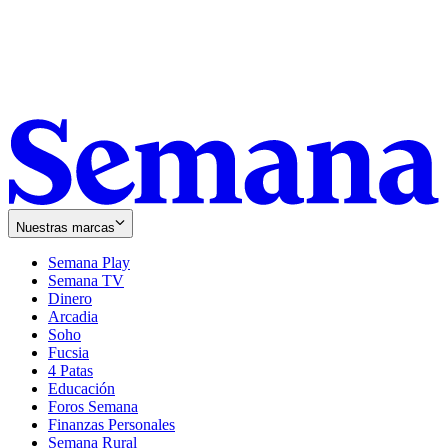
Nuestras marcas
Semana Play
Semana TV
Dinero
Arcadia
Soho
Opens
Fucsia
in
Opens
4 Patas
new
in
Educación
window
new
Foros Semana
window
Finanzas Personales
Semana Rural