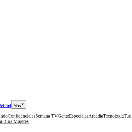
Jet Set
Más
ndo
Confidenciales
Semana TV
Gente
Especiales
Arcadia
Tecnología
Tur
a Rural
Mujeres