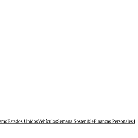
ismo
Estados Unidos
Vehículos
Semana Sostenible
Finanzas Personales
4