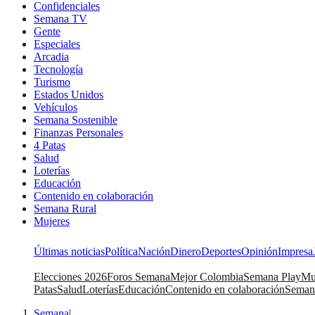
Confidenciales
Semana TV
Gente
Especiales
Arcadia
Tecnología
Turismo
Estados Unidos
Vehículos
Semana Sostenible
Finanzas Personales
4 Patas
Salud
Loterías
Educación
Contenido en colaboración
Semana Rural
Mujeres
Últimas noticias
Política
Nación
Dinero
Deportes
Opinión
Impresa
Elecciones 2026
Foros Semana
Mejor Colombia
Semana Play
Mu
Patas
Salud
Loterías
Educación
Contenido en colaboración
Seman
Semana
|