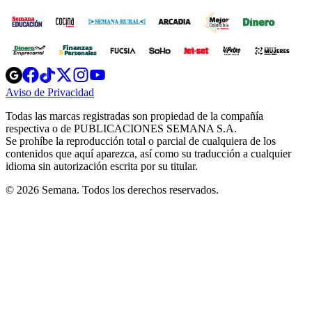
Opens
Opens
Opens
Opens
Opens
in
in
in
in
in
Aviso de Privacidad
Opens
new
new
new
new
new
in
window
window
window
window
window
Todas las marcas registradas son propiedad de la compañía
new
respectiva o de PUBLICACIONES SEMANA S.A.
window
Se prohíbe la reproducción total o parcial de cualquiera de los
contenidos que aquí aparezca, así como su traducción a cualquier
idioma sin autorización escrita por su titular.
© 2026 Semana. Todos los derechos reservados.