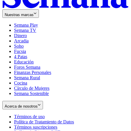
Nuestras marcas
Semana Play
Semana TV
Dinero
Arcadia
Soho
Opens
Fucsia
in
Opens
4 Patas
new
in
Educación
window
new
Foros Semana
window
Finanzas Personales
Semana Rural
Cocina
Círculo de Mujeres
Semana Sostenible
Acerca de nosotros
Términos de uso
Opens
Política de Tratamiento de Datos
in
Opens
Términos suscripciones
new
Opens
in