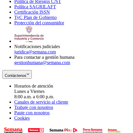
Política de Riesgos C/ST
window
in
Opens
new
Política SAGRILAFT
Opens
new
in
window
Certificación ISSN
Opens
in
window
new
TyC Plan de Gobierno
in
new
Opens
window
Protección del consumidor
new
window
in
Opens
window
new
in
window
new
window
Notificaciones judiciales
juridica@semana.com
Para contactar a gestión humana
gestionhumana@semana.com
Contáctenos
Horarios de atención
Lunes a Viernes
8:00 a.m. a 6:00 p.m.
Canales de servicio al cliente
Trabaje con nosotros
Paute con nosotros
Cookies