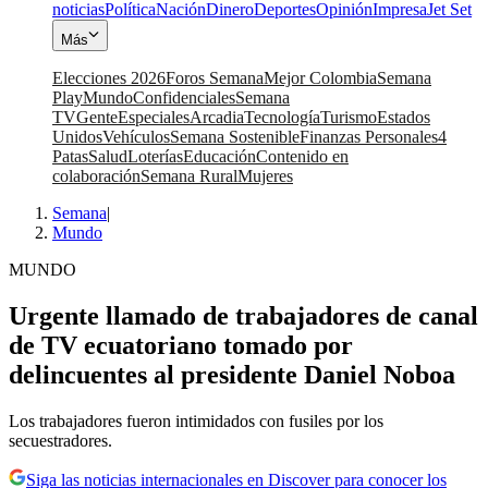
noticias
Política
Nación
Dinero
Deportes
Opinión
Impresa
Jet Set
Más
Elecciones 2026
Foros Semana
Mejor Colombia
Semana
Play
Mundo
Confidenciales
Semana
TV
Gente
Especiales
Arcadia
Tecnología
Turismo
Estados
Unidos
Vehículos
Semana Sostenible
Finanzas Personales
4
Patas
Salud
Loterías
Educación
Contenido en
colaboración
Semana Rural
Mujeres
Semana
|
Mundo
MUNDO
Urgente llamado de trabajadores de canal
de TV ecuatoriano tomado por
delincuentes al presidente Daniel Noboa
Los trabajadores fueron intimidados con fusiles por los
secuestradores.
Siga las noticias internacionales en Discover para conocer los