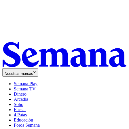
Nuestras marcas
Semana Play
Semana TV
Dinero
Arcadia
Soho
Opens
Fucsia
in
Opens
4 Patas
new
in
Educación
window
new
Foros Semana
window