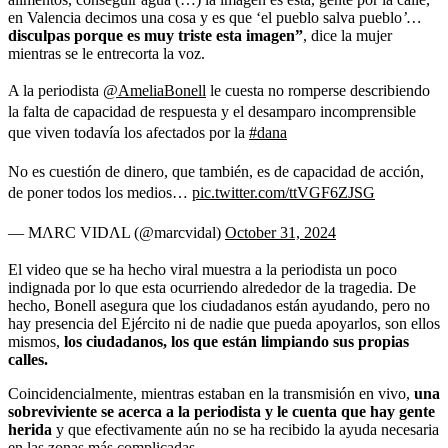
en Valencia decimos una cosa y es que ‘el pueblo salva pueblo
’…
disculpas porque es muy triste esta imagen”
, dice la mujer
mientras se le entrecorta la voz.
A la periodista
@AmeliaBonell
le cuesta no romperse describiendo
la falta de capacidad de respuesta y el desamparo incomprensible
que viven todavía los afectados por la
#dana
No es cuestión de dinero, que también, es de capacidad de acción,
de poner todos los medios…
pic.twitter.com/ttVGF6ZJSG
— MΛRC VIDΛL (@marcvidal)
October 31, 2024
El video que se ha hecho viral muestra a la periodista un poco
indignada por lo que esta ocurriendo alrededor de la tragedia. De
hecho, Bonell asegura que los ciudadanos están ayudando, pero no
hay presencia del Ejército ni de nadie que pueda apoyarlos, son ellos
mismos,
los ciudadanos, los que están limpiando sus propias
calles.
Coincidencialmente, mientras estaban en la transmisión en vivo,
una
sobreviviente se acerca a la periodista y le cuenta que hay gente
herida
y que efectivamente aún no se ha recibido la ayuda necesaria
en las zonas más complicadas.