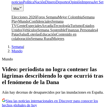
noticias
Política
Nación
Dinero
Deportes
Opinión
Impresa
Jet Set
Más
Elecciones 2026
Foros Semana
Mejor Colombia
Semana
Play
Mundo
Confidenciales
Semana
TV
Gente
Especiales
Arcadia
Tecnología
Turismo
Estados
Unidos
Vehículos
Semana Sostenible
Finanzas Personales
4
Patas
Salud
Loterías
Educación
Contenido en
colaboración
Semana Rural
Mujeres
Semana
|
Mundo
Mundo
Video: periodista no logra contener las
lágrimas describiendo lo que ocurrió tras
el fenómeno de la Dana
Aún hay decenas de desaparecidos por las inundaciones en España.
Siga las noticias internacionales en Discover para conocer los
hechos globales de hoy