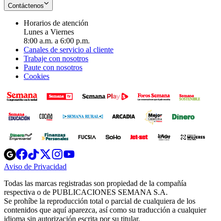
Contáctenos
Horarios de atención
Lunes a Viernes
8:00 a.m. a 6:00 p.m.
Canales de servicio al cliente
Trabaje con nosotros
Paute con nosotros
Cookies
Opens
Opens
Opens
Opens
Opens
in
in
in
in
in
Aviso de Privacidad
Opens
new
new
new
new
new
in
window
window
window
window
window
Todas las marcas registradas son propiedad de la compañía
new
respectiva o de PUBLICACIONES SEMANA S.A.
window
Se prohíbe la reproducción total o parcial de cualquiera de los
contenidos que aquí aparezca, así como su traducción a cualquier
idioma sin autorización escrita por su titular.