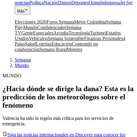
noticias
Política
Nación
Dinero
Deportes
Opinión
Impresa
Jet Set
Más
Elecciones 2026
Foros Semana
Mejor Colombia
Semana
Play
Mundo
Confidenciales
Semana
TV
Gente
Especiales
Arcadia
Tecnología
Turismo
Estados
Unidos
Vehículos
Semana Sostenible
Finanzas Personales
4
Patas
Salud
Loterías
Educación
Contenido en
colaboración
Semana Rural
Mujeres
Semana
|
Mundo
MUNDO
¿Hacia dónde se dirige la dana? Esta es la
predicción de los meteorólogos sobre el
fenómeno
Valencia ha sido la región más crítica para los servicios de
emergencia.
Siga las noticias internacionales en Discover para conocer los