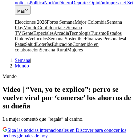
noticias
Política
Nación
Dinero
Deportes
Opinión
Impresa
Jet Set
Más
Elecciones 2026
Foros Semana
Mejor Colombia
Semana
Play
Mundo
Confidenciales
Semana
TV
Gente
Especiales
Arcadia
Tecnología
Turismo
Estados
Unidos
Vehículos
Semana Sostenible
Finanzas Personales
4
Patas
Salud
Loterías
Educación
Contenido en
colaboración
Semana Rural
Mujeres
Semana
|
Mundo
Mundo
Video | “Ven, yo te explico”: perro se
vuelve viral por ‘comerse’ los ahorros de
su dueña
La mujer comentó que “regala” al canino.
Siga las noticias internacionales en Discover para conocer los
hechos globales de hoy