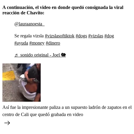
A continuación, el video en donde quedó consignada la viral
reacción de Chavito:
@lauraanoesta_
Se regala vizsla
#vizslasoftiktok
#dogs
#vizslas
#dog
#ayuda
#money
#dinero
♬ sonido original - Joel 🐘
Así fue la impresionante paliza a un supuesto ladrón de zapatos en el
centro de Cali que quedó grabada en video