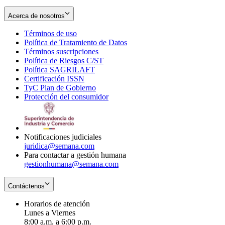
Acerca de nosotros
Términos de uso
Opens
Política de Tratamiento de Datos
in
Opens
Términos suscripciones
new
Opens
in
Política de Riesgos C/ST
window
in
Opens
new
Política SAGRILAFT
Opens
new
in
window
Certificación ISSN
Opens
in
window
new
TyC Plan de Gobierno
in
new
Opens
window
Protección del consumidor
new
window
in
Opens
window
new
in
window
new
window
Notificaciones judiciales
juridica@semana.com
Para contactar a gestión humana
gestionhumana@semana.com
Contáctenos
Horarios de atención
Lunes a Viernes
8:00 a.m. a 6:00 p.m.