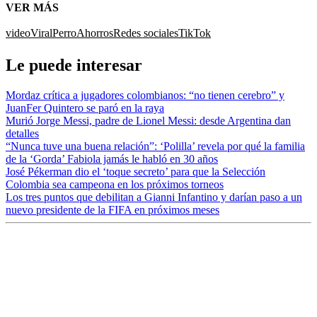
VER MÁS
video
Viral
Perro
Ahorros
Redes sociales
TikTok
Le puede interesar
Mordaz crítica a jugadores colombianos: “no tienen cerebro” y
JuanFer Quintero se paró en la raya
Murió Jorge Messi, padre de Lionel Messi: desde Argentina dan
detalles
“Nunca tuve una buena relación”: ‘Polilla’ revela por qué la familia
de la ‘Gorda’ Fabiola jamás le habló en 30 años
José Pékerman dio el ‘toque secreto’ para que la Selección
Colombia sea campeona en los próximos torneos
Los tres puntos que debilitan a Gianni Infantino y darían paso a un
nuevo presidente de la FIFA en próximos meses