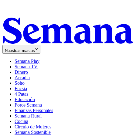
Nuestras marcas
Semana Play
Semana TV
Dinero
Arcadia
Soho
Opens
Fucsia
in
Opens
4 Patas
new
in
Educación
window
new
Foros Semana
window
Finanzas Personales
Semana Rural
Cocina
Círculo de Mujeres
Semana Sostenible