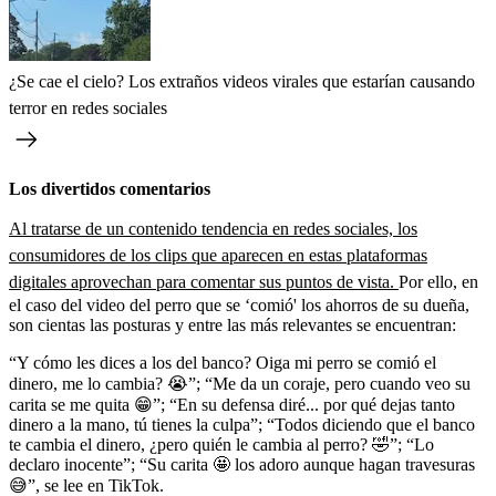
¿Se cae el cielo? Los extraños videos virales que estarían causando
terror en redes sociales
Los divertidos comentarios
Al tratarse de un contenido tendencia en redes sociales, los
consumidores de los clips que aparecen en estas plataformas
digitales aprovechan para comentar sus puntos de vista.
Por ello, en
el caso del video del perro que se ‘comió' los ahorros de su dueña,
son cientas las posturas y entre las más relevantes se encuentran:
“Y cómo les dices a los del banco? Oiga mi perro se comió el
dinero, me lo cambia? 😭”; “Me da un coraje, pero cuando veo su
carita se me quita 😁”; “En su defensa diré... por qué dejas tanto
dinero a la mano, tú tienes la culpa”; “Todos diciendo que el banco
te cambia el dinero, ¿pero quién le cambia al perro? 🤣”; “Lo
declaro inocente”; “Su carita 🤩 los adoro aunque hagan travesuras
😅”, se lee en TikTok.