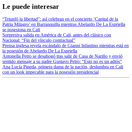
Le puede interesar
“Triunfó la libertad”: así celebran en el concierto ‘Capital de la
Patria Milagro’ en Barranquilla mientras Abelardo De La Espriella
se posesiona en Cali
Sorpresiva salida en América de Cali, antes del clásico con
Nacional: “Fin del vínculo contractual”
Prensa inglesa revela escándalo de Gianni Infantino mientras está en
la posesión de Abelardo De La Espriella
Antonella Petro se desahogó tras salir de Casa de Nariño y envió
sentido mensaje a su padre Gustavo Petro: “Esto no es un adiós”
Ana Lucía Pineda, primera dama de la nación, deslumbra en Cali
con un look impecable para la posesión presidencial