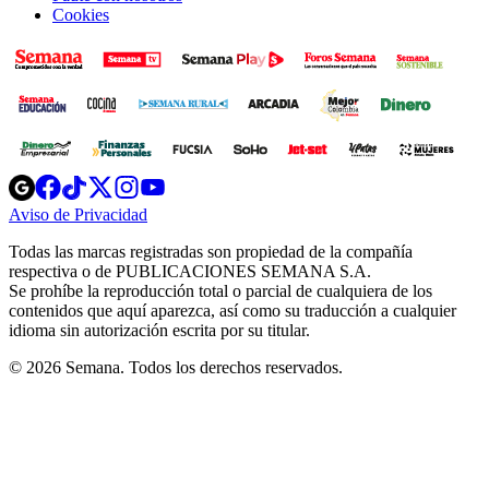
Cookies
Opens
Opens
Opens
Opens
Opens
in
in
in
in
in
Aviso de Privacidad
Opens
new
new
new
new
new
in
window
window
window
window
window
Todas las marcas registradas son propiedad de la compañía
new
respectiva o de PUBLICACIONES SEMANA S.A.
window
Se prohíbe la reproducción total o parcial de cualquiera de los
contenidos que aquí aparezca, así como su traducción a cualquier
idioma sin autorización escrita por su titular.
© 2026 Semana. Todos los derechos reservados.