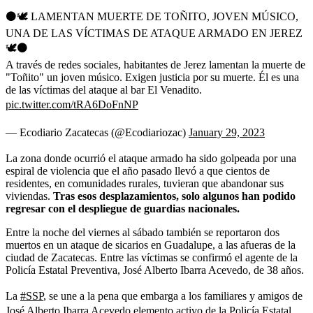
⚫️🕊 LAMENTAN MUERTE DE TOÑITO, JOVEN MÚSICO,
UNA DE LAS VÍCTIMAS DE ATAQUE ARMADO EN JEREZ
🕊⚫️
A través de redes sociales, habitantes de Jerez lamentan la muerte de
"Toñito" un joven músico. Exigen justicia por su muerte. Él es una
de las víctimas del ataque al bar El Venadito.
pic.twitter.com/tRA6DoFnNP
— Ecodiario Zacatecas (@Ecodiariozac)
January 29, 2023
La zona donde ocurrió el ataque armado ha sido golpeada por una
espiral de violencia que el año pasado llevó a que cientos de
residentes, en comunidades rurales, tuvieran que abandonar sus
viviendas.
Tras esos desplazamientos, solo algunos han podido
regresar con el despliegue de guardias nacionales.
Entre la noche del viernes al sábado también se reportaron dos
muertos en un ataque de sicarios en Guadalupe, a las afueras de la
ciudad de Zacatecas. Entre las víctimas se confirmó el agente de la
Policía Estatal Preventiva, José Alberto Ibarra Acevedo, de 38 años.
La
#SSP
, se une a la pena que embarga a los familiares y amigos de
José Alberto Ibarra Acevedo elemento activo de la Policía Estatal