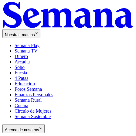
Nuestras marcas
Semana Play
Semana TV
Dinero
Arcadia
Soho
Opens
Fucsia
in
Opens
4 Patas
new
in
Educación
window
new
Foros Semana
window
Finanzas Personales
Semana Rural
Cocina
Círculo de Mujeres
Semana Sostenible
Acerca de nosotros