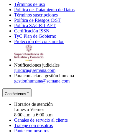
Términos de uso
Opens
Política de Tratamiento de Datos
in
Opens
Términos suscripciones
new
Opens
in
Política de Riesgos C/ST
window
in
Opens
new
Política SAGRILAFT
Opens
new
in
window
Certificación ISSN
Opens
in
window
new
TyC Plan de Gobierno
in
new
Opens
window
Protección del consumidor
new
window
in
Opens
window
new
in
window
new
window
Notificaciones judiciales
juridica@semana.com
Para contactar a gestión humana
gestionhumana@semana.com
Contáctenos
Horarios de atención
Lunes a Viernes
8:00 a.m. a 6:00 p.m.
Canales de servicio al cliente
Trabaje con nosotros
Paute con nosotros