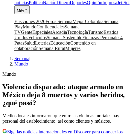
noticias
Política
Nación
Dinero
Deportes
Opinión
Impresa
Jet Set
Más
Elecciones 2026
Foros Semana
Mejor Colombia
Semana
Play
Mundo
Confidenciales
Semana
TV
Gente
Especiales
Arcadia
Tecnología
Turismo
Estados
Unidos
Vehículos
Semana Sostenible
Finanzas Personales
4
Patas
Salud
Loterías
Educación
Contenido en
colaboración
Semana Rural
Mujeres
Semana
|
Mundo
Mundo
Violencia disparada: ataque armado en
México deja 8 muertos y varios heridos,
¿qué pasó?
Medios locales informaron que entre las víctimas mortales hay
personal del establecimiento, así como clientes y músicos.
Siga las noticias internacionales en Discover para conocer los