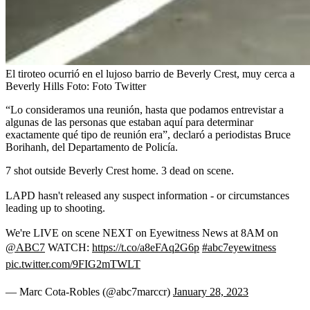
El tiroteo ocurrió en el lujoso barrio de Beverly Crest, muy cerca a
Beverly Hills
Foto:
Foto Twitter
“Lo consideramos una reunión, hasta que podamos entrevistar a
algunas de las personas que estaban aquí para determinar
exactamente qué tipo de reunión era”, declaró a periodistas Bruce
Borihanh, del Departamento de Policía.
7 shot outside Beverly Crest home. 3 dead on scene.
LAPD hasn't released any suspect information - or circumstances
leading up to shooting.
We're LIVE on scene NEXT on Eyewitness News at 8AM on
@ABC7
WATCH:
https://t.co/a8eFAq2G6p
#abc7eyewitness
pic.twitter.com/9FIG2mTWLT
— Marc Cota-Robles (@abc7marccr)
January 28, 2023