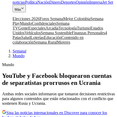
noticias
Política
Nación
Dinero
Deportes
Opinión
Impresa
Jet Set
Más
Elecciones 2026
Foros Semana
Mejor Colombia
Semana
Play
Mundo
Confidenciales
Semana
TV
Gente
Especiales
Arcadia
Tecnología
Turismo
Estados
Unidos
Vehículos
Semana Sostenible
Finanzas Personales
4
Patas
Salud
Loterías
Educación
Contenido en
colaboración
Semana Rural
Mujeres
Semana
|
Mundo
Mundo
YouTube y Facebook bloquearon cuentas
de separatistas prorrusos en Ucrania
Ambas redes sociales informaron que tomaron decisiones restrictivas
para algunos contenidos que están relacionados con el conflicto que
sostienen Rusia y Ucrania.
Siga las noticias internacionales en Discover para conocer los