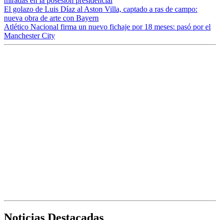
miradas en la posesión presidencial
El golazo de Luis Díaz al Aston Villa, captado a ras de campo:
nueva obra de arte con Bayern
Atlético Nacional firma un nuevo fichaje por 18 meses: pasó por el
Manchester City
Noticias Destacadas