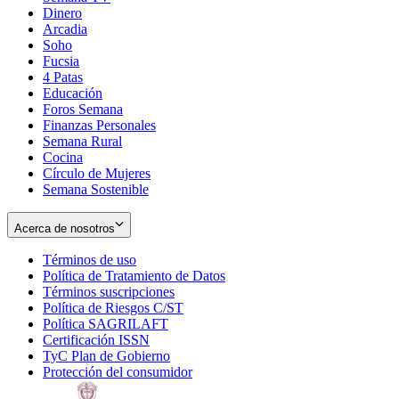
Dinero
Arcadia
Soho
Opens
Fucsia
in
Opens
4 Patas
new
in
Educación
window
new
Foros Semana
window
Finanzas Personales
Semana Rural
Cocina
Círculo de Mujeres
Semana Sostenible
Acerca de nosotros
Términos de uso
Opens
Política de Tratamiento de Datos
in
Opens
Términos suscripciones
new
Opens
in
Política de Riesgos C/ST
window
in
Opens
new
Política SAGRILAFT
Opens
new
in
window
Certificación ISSN
Opens
in
window
new
TyC Plan de Gobierno
in
new
Opens
window
Protección del consumidor
new
window
in
Opens
window
new
in