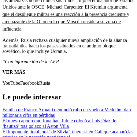
las amenazas no den nunca sus frutos”, dijo el embajador de Estados
Unidos ante la OSCE, Michael Carpenter.
El Kremlin argumenta
que el despliegue militar es una reacción a la presencia creciente y
amenazante de la Otan en lo que Moscú considera su zona de
influencia.
Además, Rusia rechaza cualquier nueva ampliación de la alianza
transatlántica hacia los países situados en el antiguo bloque
soviético, lo que incluye Ucrania.
*Con información de la AFP.
VER MÁS
YouTube
Facebook
Rusia
Le puede interesar
Familia de Franco Armani denunció robo en vuelo a Medellín: dan
millonaria cifra en pérdidas
El nuevo apodo que Jonathan Tah le colocó a Luis Díaz: lo
‘bautizó’ tras golazo al Aston Villa
El imponente ‘total look’ de Silvia Tcherassi en Cali que acaparó las