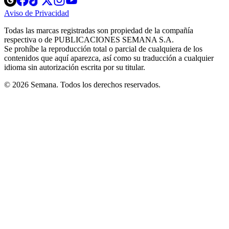
in
in
in
in
in
Aviso de Privacidad
Opens
new
new
new
new
new
in
window
window
window
window
window
Todas las marcas registradas son propiedad de la compañía
new
respectiva o de PUBLICACIONES SEMANA S.A.
window
Se prohíbe la reproducción total o parcial de cualquiera de los
contenidos que aquí aparezca, así como su traducción a cualquier
idioma sin autorización escrita por su titular.
© 2026 Semana. Todos los derechos reservados.