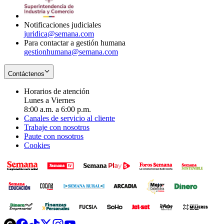
window
new
window
Notificaciones judiciales
juridica@semana.com
Para contactar a gestión humana
gestionhumana@semana.com
Contáctenos
Horarios de atención
Lunes a Viernes
8:00 a.m. a 6:00 p.m.
Canales de servicio al cliente
Trabaje con nosotros
Paute con nosotros
Cookies
Opens
Opens
Opens
Opens
Opens