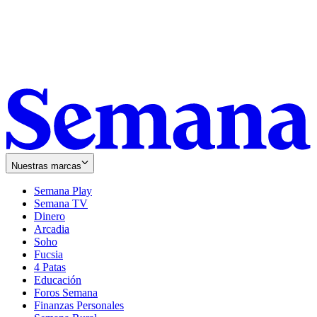
Nuestras marcas
Semana Play
Semana TV
Dinero
Arcadia
Soho
Opens
Fucsia
in
Opens
4 Patas
new
in
Educación
window
new
Foros Semana
window
Finanzas Personales