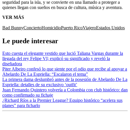
seguridad para la isla, y se convierte en una llamado a proteger a
quienes llegan con sueños en busca de cultura, música y aventura.
VER MÁS
Bad Bunny
Concierto
Homicidio
Puerto Rico
Viajero
Estados Unidos
Le puede interesar
Esto cuesta el elegante vestido que lució Taliana Vargas durante la
llegada del rey Felipe VI; explicó su significado y reveló la
diseñadora
Piter Albeiro confesó lo que siente por el odio que recibe al apoyar a
Abelardo De La Espriella: “Escalaron el tema”
La primera dama deslumbró antes de la posesión de Abelardo De La
Espriella: detalles de su exclusivo ‘outfit’
Juan Fernando Quintero volvería a Colombia con club histórico: dan
como confirmado su fichaje
¿Richard Ríos a la Premier League? Equipo histórico “acelera sus
planes” para ficharlo