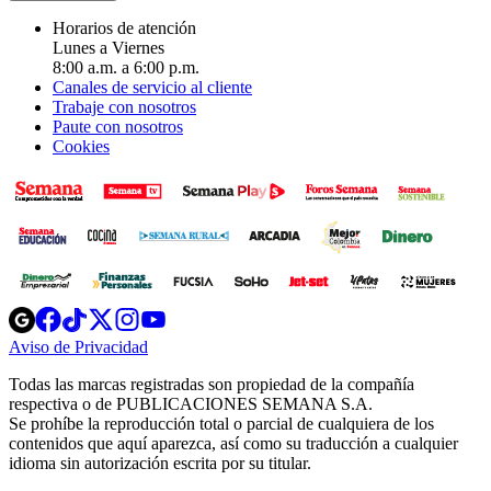
Horarios de atención
Lunes a Viernes
8:00 a.m. a 6:00 p.m.
Canales de servicio al cliente
Trabaje con nosotros
Paute con nosotros
Cookies
Opens
Opens
Opens
Opens
Opens
in
in
in
in
in
Aviso de Privacidad
Opens
new
new
new
new
new
in
window
window
window
window
window
Todas las marcas registradas son propiedad de la compañía
new
respectiva o de PUBLICACIONES SEMANA S.A.
window
Se prohíbe la reproducción total o parcial de cualquiera de los
contenidos que aquí aparezca, así como su traducción a cualquier
idioma sin autorización escrita por su titular.