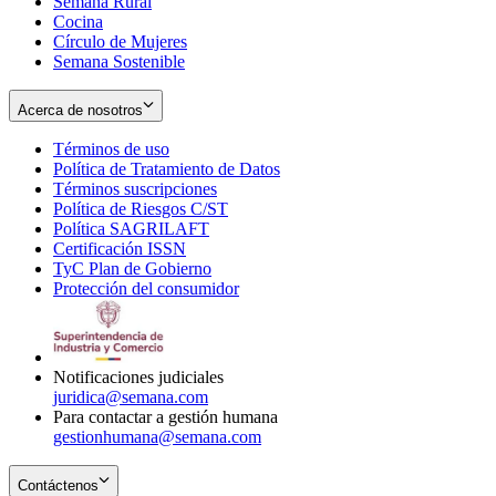
Semana Rural
Cocina
Círculo de Mujeres
Semana Sostenible
Acerca de nosotros
Términos de uso
Opens
Política de Tratamiento de Datos
in
Opens
Términos suscripciones
new
Opens
in
Política de Riesgos C/ST
window
in
Opens
new
Política SAGRILAFT
Opens
new
in
window
Certificación ISSN
Opens
in
window
new
TyC Plan de Gobierno
in
new
Opens
window
Protección del consumidor
new
window
in
Opens
window
new
in
window
new
window
Notificaciones judiciales
juridica@semana.com
Para contactar a gestión humana
gestionhumana@semana.com
Contáctenos