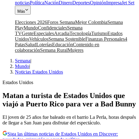
noticias
Política
Nación
Dinero
Deportes
Opinión
Impresa
Jet Set
Más
Elecciones 2026
Foros Semana
Mejor Colombia
Semana
Play
Mundo
Confidenciales
Semana
TV
Gente
Especiales
Arcadia
Tecnología
Turismo
Estados
Unidos
Vehículos
Semana Sostenible
Finanzas Personales
4
Patas
Salud
Loterías
Educación
Contenido en
colaboración
Semana Rural
Mujeres
Semana
|
Mundo
|
Noticias Estados Unidos
Estados Unidos
Matan a turista de Estados Unidos que
viajó a Puerto Rico para ver a Bad Bunny
El joven de 25 años fue baleado en el barrio La Perla, horas después
de llegar a San Juan para disfrutar del espectáculo.
Siga las últimas noticias de Estados Unidos en Discover: