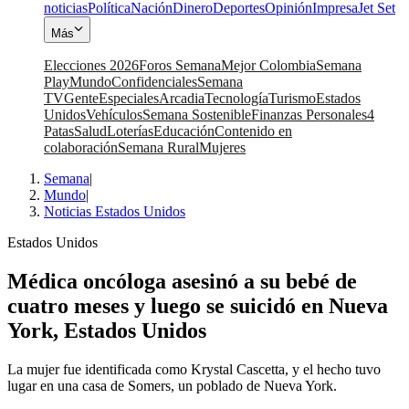
noticias
Política
Nación
Dinero
Deportes
Opinión
Impresa
Jet Set
Más
Elecciones 2026
Foros Semana
Mejor Colombia
Semana
Play
Mundo
Confidenciales
Semana
TV
Gente
Especiales
Arcadia
Tecnología
Turismo
Estados
Unidos
Vehículos
Semana Sostenible
Finanzas Personales
4
Patas
Salud
Loterías
Educación
Contenido en
colaboración
Semana Rural
Mujeres
Semana
|
Mundo
|
Noticias Estados Unidos
Estados Unidos
Médica oncóloga asesinó a su bebé de
cuatro meses y luego se suicidó en Nueva
York, Estados Unidos
La mujer fue identificada como Krystal Cascetta, y el hecho tuvo
lugar en una casa de Somers, un poblado de Nueva York.