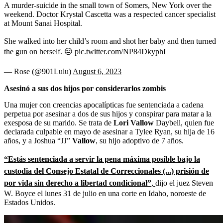
A murder-suicide in the small town of Somers, New York over the
weekend. Doctor Krystal Cascetta was a respected cancer specialist
at Mount Sanai Hospital.
She walked into her child’s room and shot her baby and then turned
the gun on herself. 😔
pic.twitter.com/NP84DkyphI
— Rose (@901Lulu)
August 6, 2023
Asesinó a sus dos hijos por considerarlos zombis
Una mujer con creencias apocalípticas fue sentenciada a cadena
perpetua por asesinar a dos de sus hijos y conspirar para matar a la
exesposa de su marido. Se trata de
Lori
Vallow
Daybell, quien fue
declarada culpable en mayo de asesinar a Tylee Ryan, su hija de 16
años, y a Joshua “JJ”
Vallow
, su hijo adoptivo de 7 años.
“Estás sentenciada a servir la pena máxima posible bajo la
custodia del Consejo Estatal de Correccionales (...) prisión de
por vida sin derecho a libertad condicional”
,
dijo el juez Steven
W. Boyce el lunes 31 de julio en una corte en Idaho, noroeste de
Estados Unidos.