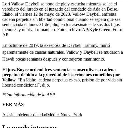
Lori Vallow Daybell se pone de pie y escucha mientras se lee el
veredicto del jurado en el juzgado del condado de Ada en Boise,
Idaho, el viernes 12 de mayo de 2023. Vallow Daybell enfrenta
cadena perpetua sin libertad condicional cuando se espera que sea
sentenciada el lunes 31 de julio, en los asesinatos de sus dos hijos
menores y un rival romántico. Foto archivo: AP/Kyle Green.
Foto:
AP
En octubre de 2019, la exesposa de Daybell, Tammy, murió
aparentemente de causas naturales. Vallow y Daybell se mudaron a
Hawái pocas semanas después y contrajeron matrimonio.
El juez Boyce ordenó tres sentencias consecutivas a cadena
perpetua debido a la gravedad de los crímenes cometidos por
Vallow.
“En Idaho, cadena perpetua es eso, prisión de por vida sin
libertad condicional”, dijo.
*Con información de la AFP.
VER MÁS
Asesinato
Menor de edad
Médica
Nueva York
Le puede interesar