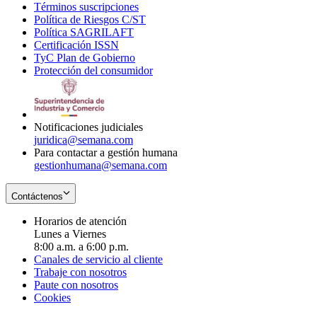
Términos suscripciones
new
Opens
in
Política de Riesgos C/ST
window
in
Opens
new
Política SAGRILAFT
Opens
new
in
window
Certificación ISSN
Opens
in
window
new
TyC Plan de Gobierno
in
new
Opens
window
Protección del consumidor
new
window
in
Opens
window
new
in
window
new
window
Notificaciones judiciales
juridica@semana.com
Para contactar a gestión humana
gestionhumana@semana.com
Contáctenos
Horarios de atención
Lunes a Viernes
8:00 a.m. a 6:00 p.m.
Canales de servicio al cliente
Trabaje con nosotros
Paute con nosotros
Cookies