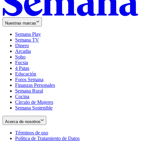
Nuestras marcas
Semana Play
Semana TV
Dinero
Arcadia
Soho
Opens
Fucsia
in
Opens
4 Patas
new
in
Educación
window
new
Foros Semana
window
Finanzas Personales
Semana Rural
Cocina
Círculo de Mujeres
Semana Sostenible
Acerca de nosotros
Términos de uso
Opens
Política de Tratamiento de Datos
in
Opens