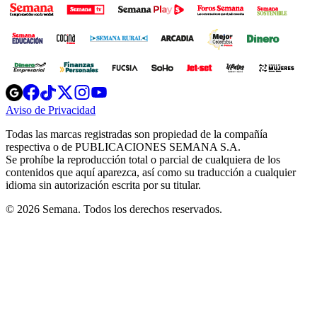
Opens
Opens
Opens
Opens
Opens
in
in
in
in
in
Aviso de Privacidad
Opens
new
new
new
new
new
in
window
window
window
window
window
Todas las marcas registradas son propiedad de la compañía
new
respectiva o de PUBLICACIONES SEMANA S.A.
window
Se prohíbe la reproducción total o parcial de cualquiera de los
contenidos que aquí aparezca, así como su traducción a cualquier
idioma sin autorización escrita por su titular.
© 2026 Semana. Todos los derechos reservados.