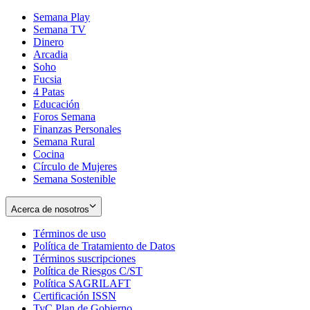
Semana Play
Semana TV
Dinero
Arcadia
Soho
Opens
Fucsia
in
Opens
4 Patas
new
in
Educación
window
new
Foros Semana
window
Finanzas Personales
Semana Rural
Cocina
Círculo de Mujeres
Semana Sostenible
Acerca de nosotros
Términos de uso
Opens
Política de Tratamiento de Datos
in
Opens
Términos suscripciones
new
Opens
in
Política de Riesgos C/ST
window
in
Opens
new
Política SAGRILAFT
Opens
new
in
window
Certificación ISSN
Opens
in
window
new
TyC Plan de Gobierno
in
new
Opens
window