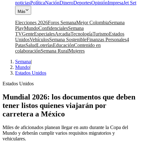
noticias
Política
Nación
Dinero
Deportes
Opinión
Impresa
Jet Set
Más
Elecciones 2026
Foros Semana
Mejor Colombia
Semana
Play
Mundo
Confidenciales
Semana
TV
Gente
Especiales
Arcadia
Tecnología
Turismo
Estados
Unidos
Vehículos
Semana Sostenible
Finanzas Personales
4
Patas
Salud
Loterías
Educación
Contenido en
colaboración
Semana Rural
Mujeres
Semana
|
Mundo
|
Estados Unidos
Estados Unidos
Mundial 2026: los documentos que deben
tener listos quienes viajarán por
carretera a México
Miles de aficionados planean llegar en auto durante la Copa del
Mundo y deberán cumplir varios requisitos migratorios y
vehiculares.