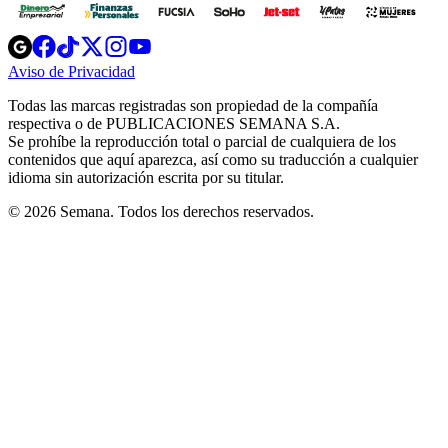
Opens
Opens
Opens
Opens
Opens
in
in
in
in
in
Aviso de Privacidad
Opens
new
new
new
new
new
in
window
window
window
window
window
Todas las marcas registradas son propiedad de la compañía
new
respectiva o de PUBLICACIONES SEMANA S.A.
window
Se prohíbe la reproducción total o parcial de cualquiera de los
contenidos que aquí aparezca, así como su traducción a cualquier
idioma sin autorización escrita por su titular.
© 2026 Semana. Todos los derechos reservados.