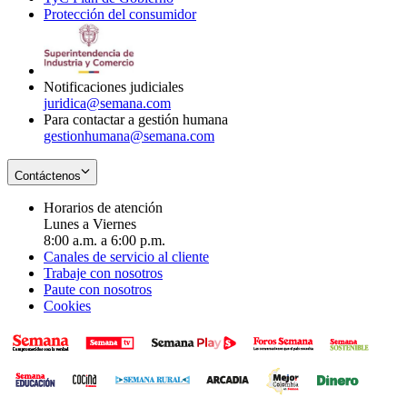
Protección del consumidor
new
window
in
Opens
window
new
in
window
new
window
Notificaciones judiciales
juridica@semana.com
Para contactar a gestión humana
gestionhumana@semana.com
Contáctenos
Horarios de atención
Lunes a Viernes
8:00 a.m. a 6:00 p.m.
Canales de servicio al cliente
Trabaje con nosotros
Paute con nosotros
Cookies