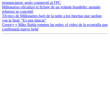
pronunciaron: gesto conmovió al FPC
Millonarios oficializó el fichaje de un volante brasileño: ansiado
refuerzo se concretó
Técnico de Millonarios bajó de la nube a los hinchas que sueñan
con la final: “Es una falacia”
Greeicy y Mike Bahía rompen las redes: el video de la ecografía que
confirmaría nuevo bebé