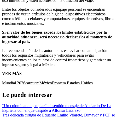
uso individual y estén acordes con la duración del viaje.
Entre los objetos considerados equipaje personal se encuentran
prendas de vestir, artículos de higiene, dispositivos electrónicos
como teléfonos celulares y computadoras, equipos deportivos, libros
e instrumentos musicales.
Si el valor de los bienes excede los límites establecidos por la
autoridad aduanera, será necesario declararlos al momento de
ingresar al país.
La recomendación de las autoridades es revisar con anticipación
todos los requisitos migratorios y vehiculares para evitar
inconvenientes en los puntos de control fronterizos y garantizar un
ingreso seguro y legal a México.
VER MÁS
Mundial 2026
carretera
México
Frontera Estados Unidos
Le puede interesar
“Un colombiano ejemplar”: el sentido mensaje de Abelardo De La
Espriella con el que despide a Alfonso Lizarazo
Tras delicada cirugía de Eduardo Emilio Vilarete, Dimayor y FCF se