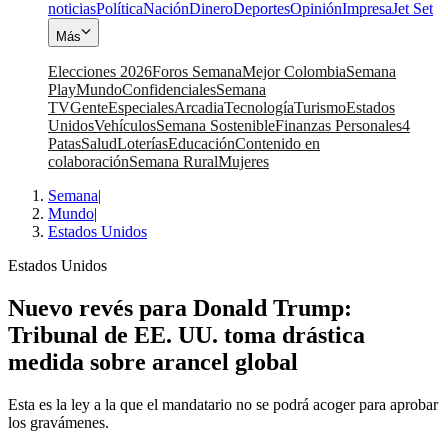
noticias
Política
Nación
Dinero
Deportes
Opinión
Impresa
Jet Set
Más
Elecciones 2026
Foros Semana
Mejor Colombia
Semana
Play
Mundo
Confidenciales
Semana
TV
Gente
Especiales
Arcadia
Tecnología
Turismo
Estados
Unidos
Vehículos
Semana Sostenible
Finanzas Personales
4
Patas
Salud
Loterías
Educación
Contenido en
colaboración
Semana Rural
Mujeres
Semana
|
Mundo
|
Estados Unidos
Estados Unidos
Nuevo revés para Donald Trump:
Tribunal de EE. UU. toma drástica
medida sobre arancel global
Esta es la ley a la que el mandatario no se podrá acoger para aprobar
los gravámenes.