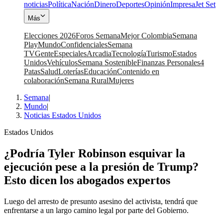
noticias
Política
Nación
Dinero
Deportes
Opinión
Impresa
Jet Set
Más
Elecciones 2026
Foros Semana
Mejor Colombia
Semana
Play
Mundo
Confidenciales
Semana
TV
Gente
Especiales
Arcadia
Tecnología
Turismo
Estados
Unidos
Vehículos
Semana Sostenible
Finanzas Personales
4
Patas
Salud
Loterías
Educación
Contenido en
colaboración
Semana Rural
Mujeres
Semana
|
Mundo
|
Noticias Estados Unidos
Estados Unidos
¿Podría Tyler Robinson esquivar la
ejecución pese a la presión de Trump?
Esto dicen los abogados expertos
Luego del arresto de presunto asesino del activista, tendrá que
enfrentarse a un largo camino legal por parte del Gobierno.