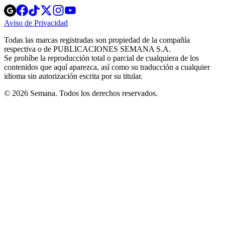
Opens
Opens
Opens
Opens
Opens
in
in
in
in
in
Aviso de Privacidad
Opens
new
new
new
new
new
in
window
window
window
window
window
Todas las marcas registradas son propiedad de la compañía
new
respectiva o de PUBLICACIONES SEMANA S.A.
window
Se prohíbe la reproducción total o parcial de cualquiera de los
contenidos que aquí aparezca, así como su traducción a cualquier
idioma sin autorización escrita por su titular.
© 2026 Semana. Todos los derechos reservados.