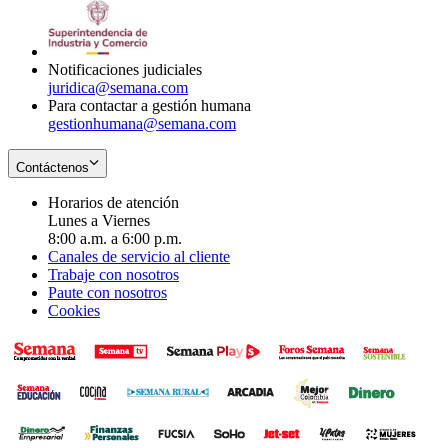
window
new
in
window
new
window
Notificaciones judiciales
juridica@semana.com
Para contactar a gestión humana
gestionhumana@semana.com
Contáctenos
Horarios de atención
Lunes a Viernes
8:00 a.m. a 6:00 p.m.
Canales de servicio al cliente
Trabaje con nosotros
Paute con nosotros
Cookies