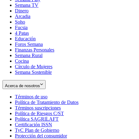
Semana TV
Dinero
Arcadia
Soho
Opens
Fucsia
in
Opens
4 Patas
new
in
Educación
window
new
Foros Semana
window
Finanzas Personales
Semana Rural
Cocina
Círculo de Mujeres
Semana Sostenible
Acerca de nosotros
Términos de uso
Opens
Política de Tratamiento de Datos
in
Opens
Términos suscripciones
new
Opens
in
Política de Riesgos C/ST
window
in
Opens
new
Política SAGRILAFT
Opens
new
in
window
Certificación ISSN
Opens
in
window
new
TyC Plan de Gobierno
in
new
Opens
window
Protección del consumidor
new
window
in
Opens