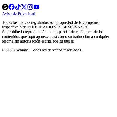
Opens
Opens
Opens
Opens
Opens
in
in
in
in
in
Aviso de Privacidad
Opens
new
new
new
new
new
in
window
window
window
window
window
Todas las marcas registradas son propiedad de la compañía
new
respectiva o de PUBLICACIONES SEMANA S.A.
window
Se prohíbe la reproducción total o parcial de cualquiera de los
contenidos que aquí aparezca, así como su traducción a cualquier
idioma sin autorización escrita por su titular.
© 2026 Semana. Todos los derechos reservados.