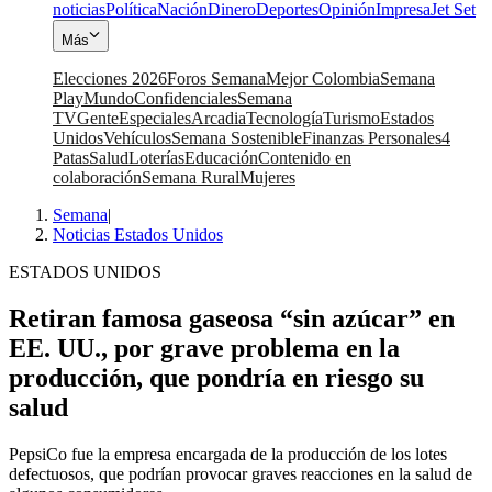
noticias
Política
Nación
Dinero
Deportes
Opinión
Impresa
Jet Set
Más
Elecciones 2026
Foros Semana
Mejor Colombia
Semana
Play
Mundo
Confidenciales
Semana
TV
Gente
Especiales
Arcadia
Tecnología
Turismo
Estados
Unidos
Vehículos
Semana Sostenible
Finanzas Personales
4
Patas
Salud
Loterías
Educación
Contenido en
colaboración
Semana Rural
Mujeres
Semana
|
Noticias Estados Unidos
ESTADOS UNIDOS
Retiran famosa gaseosa “sin azúcar” en
EE. UU., por grave problema en la
producción, que pondría en riesgo su
salud
PepsiCo fue la empresa encargada de la producción de los lotes
defectuosos, que podrían provocar graves reacciones en la salud de