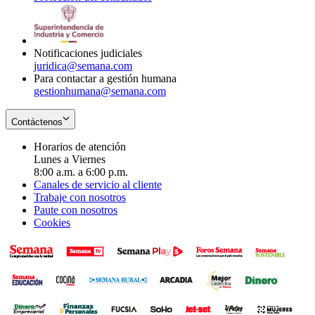
window
new
in
window
new
window
Notificaciones judiciales
juridica@semana.com
Para contactar a gestión humana
gestionhumana@semana.com
Contáctenos
Horarios de atención
Lunes a Viernes
8:00 a.m. a 6:00 p.m.
Canales de servicio al cliente
Trabaje con nosotros
Paute con nosotros
Cookies