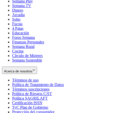
Semana Play
Semana TV
Dinero
Arcadia
Soho
Opens
Fucsia
in
Opens
4 Patas
new
in
Educación
window
new
Foros Semana
window
Finanzas Personales
Semana Rural
Cocina
Círculo de Mujeres
Semana Sostenible
Acerca de nosotros
Términos de uso
Opens
Política de Tratamiento de Datos
in
Opens
Términos suscripciones
new
Opens
in
Política de Riesgos C/ST
window
in
Opens
new
Política SAGRILAFT
Opens
new
in
window
Certificación ISSN
Opens
in
window
new
TyC Plan de Gobierno
in
new
Opens
window
Protección del consumidor
new
window
in
Opens