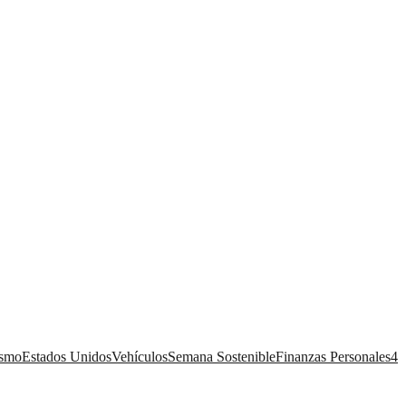
ismo
Estados Unidos
Vehículos
Semana Sostenible
Finanzas Personales
4