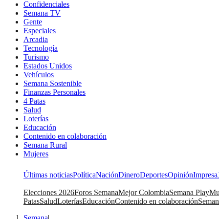
Confidenciales
Semana TV
Gente
Especiales
Arcadia
Tecnología
Turismo
Estados Unidos
Vehículos
Semana Sostenible
Finanzas Personales
4 Patas
Salud
Loterías
Educación
Contenido en colaboración
Semana Rural
Mujeres
Últimas noticias
Política
Nación
Dinero
Deportes
Opinión
Impresa
Elecciones 2026
Foros Semana
Mejor Colombia
Semana Play
Mu
Patas
Salud
Loterías
Educación
Contenido en colaboración
Seman
Semana
|