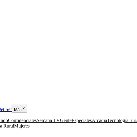
Jet Set
Más
ndo
Confidenciales
Semana TV
Gente
Especiales
Arcadia
Tecnología
Tur
a Rural
Mujeres