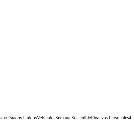
ismo
Estados Unidos
Vehículos
Semana Sostenible
Finanzas Personales
4