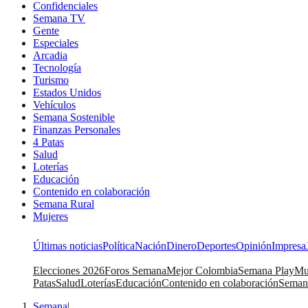
Confidenciales
Semana TV
Gente
Especiales
Arcadia
Tecnología
Turismo
Estados Unidos
Vehículos
Semana Sostenible
Finanzas Personales
4 Patas
Salud
Loterías
Educación
Contenido en colaboración
Semana Rural
Mujeres
Últimas noticias
Política
Nación
Dinero
Deportes
Opinión
Impresa
Elecciones 2026
Foros Semana
Mejor Colombia
Semana Play
Mu
Patas
Salud
Loterías
Educación
Contenido en colaboración
Seman
Semana
|