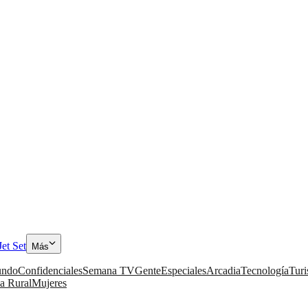
Jet Set
Más
ndo
Confidenciales
Semana TV
Gente
Especiales
Arcadia
Tecnología
Tur
a Rural
Mujeres