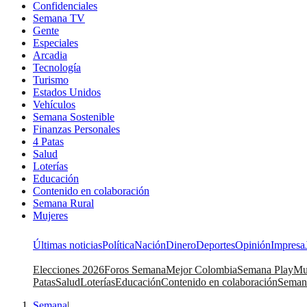
Confidenciales
Semana TV
Gente
Especiales
Arcadia
Tecnología
Turismo
Estados Unidos
Vehículos
Semana Sostenible
Finanzas Personales
4 Patas
Salud
Loterías
Educación
Contenido en colaboración
Semana Rural
Mujeres
Últimas noticias
Política
Nación
Dinero
Deportes
Opinión
Impresa
Elecciones 2026
Foros Semana
Mejor Colombia
Semana Play
Mu
Patas
Salud
Loterías
Educación
Contenido en colaboración
Seman
Semana
|