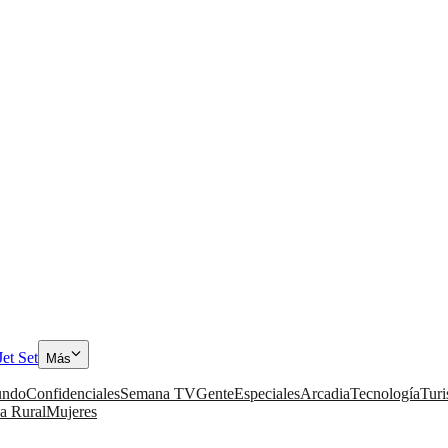
Jet Set
Más
ndo
Confidenciales
Semana TV
Gente
Especiales
Arcadia
Tecnología
Tur
a Rural
Mujeres