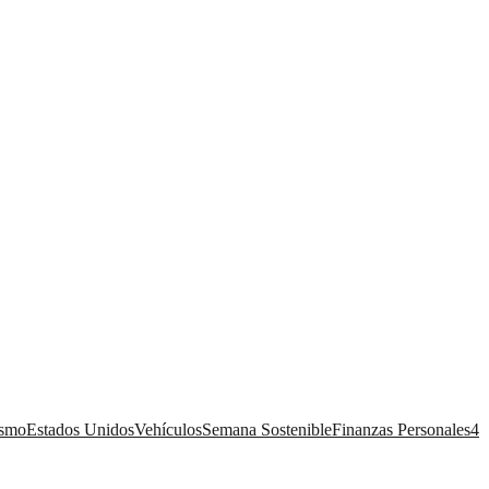
ismo
Estados Unidos
Vehículos
Semana Sostenible
Finanzas Personales
4