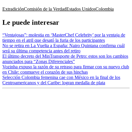
Extradición
Comisión de la Verdad
Estados Unidos
Colombia
Le puede interesar
“Ventajosas”: molestia en ‘MasterChef Celebrity’ por la ventaja de
tiempo en el atril que desató la furia de los participantes
No se retira en La Vuelta a España: Nairo Quintana confirma cuál
será su última competencia antes del retiro
El último decreto del MinTransporte de Petro: estos son los cambios
anunciados para “Zonas Diferenciales”
Vozinha expuso la razón de su retraso para firmar con su nuevo club
en Chile: conmueve el corazón de sus hinchas
Selección Colombia femenina cae con México en la final de los
Centroamericanos y del Caribe: logran medalla de plata