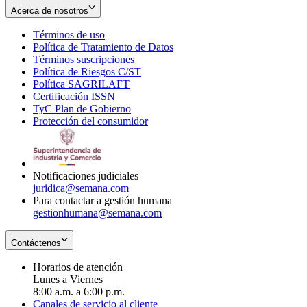
Acerca de nosotros
Términos de uso
Opens
Política de Tratamiento de Datos
in
Opens
Términos suscripciones
new
Opens
in
Política de Riesgos C/ST
window
in
Opens
new
Política SAGRILAFT
Opens
new
in
window
Certificación ISSN
Opens
in
window
new
TyC Plan de Gobierno
in
new
Opens
window
Protección del consumidor
new
window
in
Opens
window
new
in
window
new
window
Notificaciones judiciales
juridica@semana.com
Para contactar a gestión humana
gestionhumana@semana.com
Contáctenos
Horarios de atención
Lunes a Viernes
8:00 a.m. a 6:00 p.m.
Canales de servicio al cliente