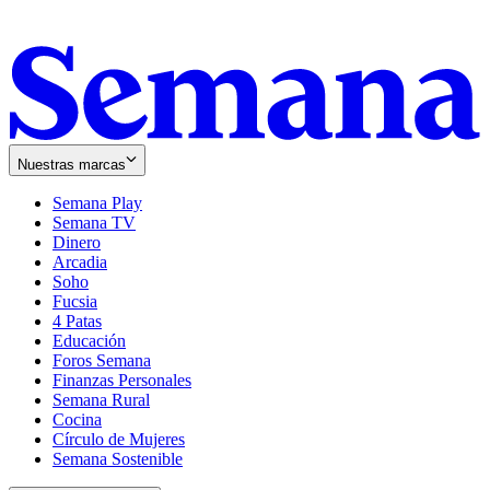
Nuestras marcas
Semana Play
Semana TV
Dinero
Arcadia
Soho
Opens
Fucsia
in
Opens
4 Patas
new
in
Educación
window
new
Foros Semana
window
Finanzas Personales
Semana Rural
Cocina
Círculo de Mujeres
Semana Sostenible