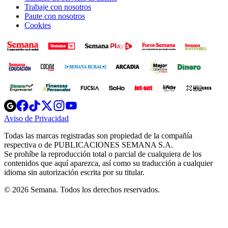
Trabaje con nosotros
Paute con nosotros
Cookies
Opens
Opens
Opens
Opens
Opens
in
in
in
in
in
Aviso de Privacidad
Opens
new
new
new
new
new
in
window
window
window
window
window
Todas las marcas registradas son propiedad de la compañía
new
respectiva o de PUBLICACIONES SEMANA S.A.
window
Se prohíbe la reproducción total o parcial de cualquiera de los
contenidos que aquí aparezca, así como su traducción a cualquier
idioma sin autorización escrita por su titular.
© 2026 Semana. Todos los derechos reservados.