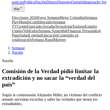
noticias
Política
Nación
Dinero
Deportes
Opinión
Impresa
Jet Set
Más
Elecciones 2026
Foros Semana
Mejor Colombia
Semana
Play
Mundo
Confidenciales
Semana
TV
Gente
Especiales
Arcadia
Tecnología
Turismo
Estados
Unidos
Vehículos
Semana Sostenible
Finanzas Personales
4
Patas
Salud
Loterías
Educación
Contenido en
colaboración
Semana Rural
Mujeres
Semana
|
Nación
Nación
Comisión de la Verdad pidió limitar la
extradición y no sacar la “verdad del
país”
Según la comisionada Alejandra Miller, las víctimas del conflicto
armado necesitan escuchar y saber las verdades que tienen los
extraditables.