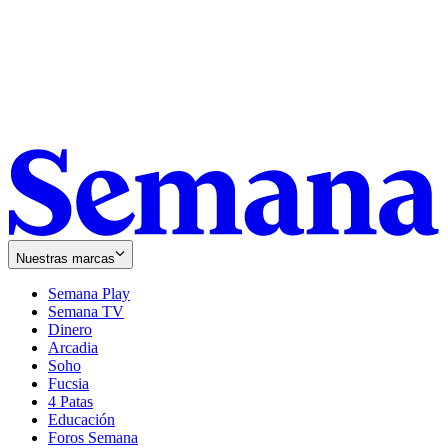
Nuestras marcas
Semana Play
Semana TV
Dinero
Arcadia
Soho
Opens
Fucsia
in
Opens
4 Patas
new
in
Educación
window
new
Foros Semana
window