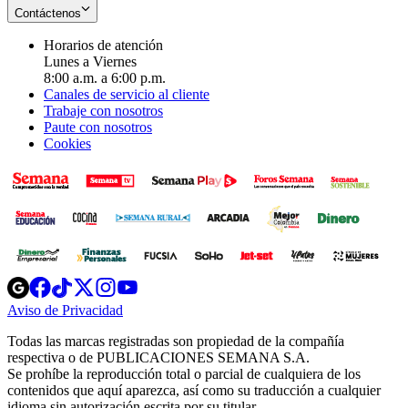
Contáctenos
Horarios de atención
Lunes a Viernes
8:00 a.m. a 6:00 p.m.
Canales de servicio al cliente
Trabaje con nosotros
Paute con nosotros
Cookies
Opens
Opens
Opens
Opens
Opens
in
in
in
in
in
Aviso de Privacidad
Opens
new
new
new
new
new
in
window
window
window
window
window
Todas las marcas registradas son propiedad de la compañía
new
respectiva o de PUBLICACIONES SEMANA S.A.
window
Se prohíbe la reproducción total o parcial de cualquiera de los
contenidos que aquí aparezca, así como su traducción a cualquier
idioma sin autorización escrita por su titular.