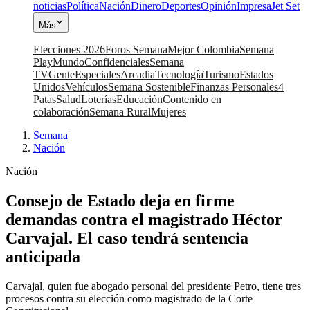
noticias
Política
Nación
Dinero
Deportes
Opinión
Impresa
Jet Set
Más
Elecciones 2026
Foros Semana
Mejor Colombia
Semana
Play
Mundo
Confidenciales
Semana
TV
Gente
Especiales
Arcadia
Tecnología
Turismo
Estados
Unidos
Vehículos
Semana Sostenible
Finanzas Personales
4
Patas
Salud
Loterías
Educación
Contenido en
colaboración
Semana Rural
Mujeres
Semana
|
Nación
Nación
Consejo de Estado deja en firme
demandas contra el magistrado Héctor
Carvajal. El caso tendrá sentencia
anticipada
Carvajal, quien fue abogado personal del presidente Petro, tiene tres
procesos contra su elección como magistrado de la Corte