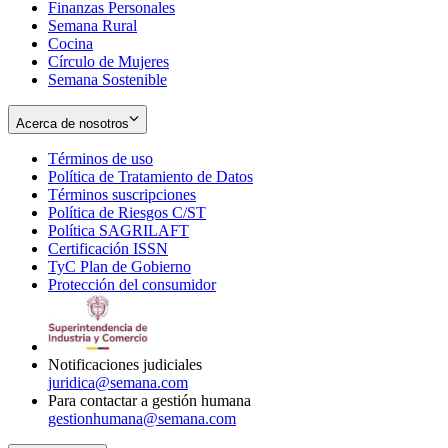
Finanzas Personales
Semana Rural
Cocina
Círculo de Mujeres
Semana Sostenible
Acerca de nosotros
Términos de uso
Opens
Política de Tratamiento de Datos
in
Opens
Términos suscripciones
new
Opens
in
Política de Riesgos C/ST
window
in
Opens
new
Política SAGRILAFT
Opens
new
in
window
Certificación ISSN
Opens
in
window
new
TyC Plan de Gobierno
in
new
Opens
window
Protección del consumidor
new
window
in
Opens
window
new
in
window
new
window
Notificaciones judiciales
juridica@semana.com
Para contactar a gestión humana
gestionhumana@semana.com