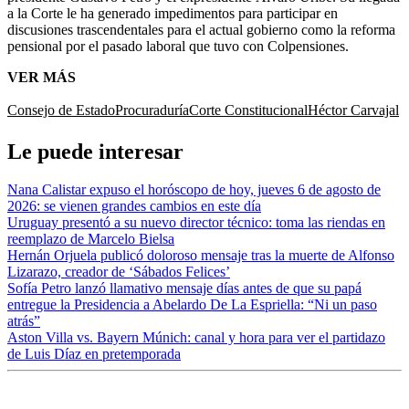
a la Corte le ha generado impedimentos para participar en
discusiones trascendentales para el actual gobierno como la reforma
pensional por el pasado laboral que tuvo con Colpensiones.
VER MÁS
Consejo de Estado
Procuraduría
Corte Constitucional
Héctor Carvajal
Le puede interesar
Nana Calistar expuso el horóscopo de hoy, jueves 6 de agosto de
2026: se vienen grandes cambios en este día
Uruguay presentó a su nuevo director técnico: toma las riendas en
reemplazo de Marcelo Bielsa
Hernán Orjuela publicó doloroso mensaje tras la muerte de Alfonso
Lizarazo, creador de ‘Sábados Felices’
Sofía Petro lanzó llamativo mensaje días antes de que su papá
entregue la Presidencia a Abelardo De La Espriella: “Ni un paso
atrás”
Aston Villa vs. Bayern Múnich: canal y hora para ver el partidazo
de Luis Díaz en pretemporada