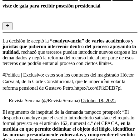
viste de gala para recibir posesión presidencial
La decisión le aceptó la
“coadyuvancia” de varios académicos y
juristas que pidieron intervenir dentro del proceso apoyando la
nulidad,
rechazó que terceros puedan introducir nuevos cargos a los
demandados y negó la reforma del recurso inicial por parte de esos
terceros que podrán entrar al proceso con ciertos límites.
#Política
| Exclusivo: estos son los contratos del magistrado Héctor
Carvajal, de la Corte Constitucional, que le impedirían votar la
reforma pensional de Gustavo Petro.
https://t.co/dFikDEB7pl
— Revista Semana (@RevistaSemana)
October 18, 2025
El argumento de ineptitud de la demanda tampoco prosperó: “El
despacho concluye que el escrito introductorio satisface el requisito
formal previsto en el artículo 162, numeral 4.° del CPACA,
en la
medida en que permite delimitar el objeto del litigio, identificar
las normas presuntamente vulneradas y comprender el sentido