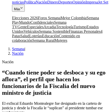
noticias
Política
Nación
Dinero
Deportes
Opinión
Impresa
Jet Set
Más
Elecciones 2026
Foros Semana
Mejor Colombia
Semana
Play
Mundo
Confidenciales
Semana
TV
Gente
Especiales
Arcadia
Tecnología
Turismo
Estados
Unidos
Vehículos
Semana Sostenible
Finanzas Personales
4
Patas
Salud
Loterías
Educación
Contenido en
colaboración
Semana Rural
Mujeres
Semana
|
Nación
Nación
“Cuando tiene poder se desboca y su ego
aflora”, el perfil que hacen los
funcionarios de la Fiscalía del nuevo
ministro de justicia
El exfiscal Eduardo Montealegre fue designado en la cartera de
justicia y desde la Fiscalía le “suplican” al presidente tumbar ese