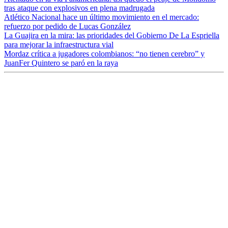
tras ataque con explosivos en plena madrugada
Atlético Nacional hace un último movimiento en el mercado:
refuerzo por pedido de Lucas González
La Guajira en la mira: las prioridades del Gobierno De La Espriella
para mejorar la infraestructura vial
Mordaz crítica a jugadores colombianos: “no tienen cerebro” y
JuanFer Quintero se paró en la raya