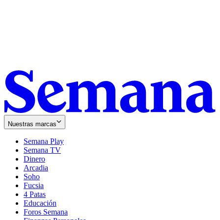
Nuestras marcas
Semana Play
Semana TV
Dinero
Arcadia
Soho
Opens
Fucsia
in
Opens
4 Patas
new
in
Educación
window
new
Foros Semana
window