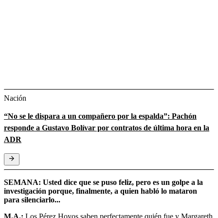
Nación
“No se le dispara a un compañero por la espalda”: Pachón
responde a Gustavo Bolívar por contratos de última hora en la
ADR
SEMANA: Usted dice que se puso feliz, pero es un golpe a la
investigación porque, finalmente, a quien habló lo mataron
para silenciarlo...
M.A.:
Los Pérez Hoyos saben perfectamente quién fue y Margareth