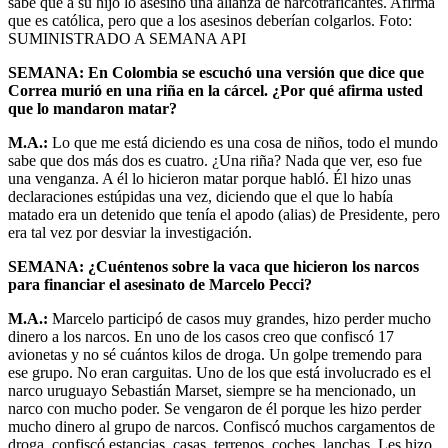
sabe que a su hijo lo asesinó una alianza de narcotraficantes. Afirma
que es católica, pero que a los asesinos deberían colgarlos.
Foto:
SUMINISTRADO A SEMANA API
SEMANA: En Colombia se escuchó una versión que dice que
Correa murió en una riña en la cárcel. ¿Por qué afirma usted
que lo mandaron matar?
M.A.:
Lo que me está diciendo es una cosa de niños, todo el mundo
sabe que dos más dos es cuatro. ¿Una riña? Nada que ver, eso fue
una venganza. A él lo hicieron matar porque habló. Él hizo unas
declaraciones estúpidas una vez, diciendo que el que lo había
matado era un detenido que tenía el apodo (alias) de Presidente, pero
era tal vez por desviar la investigación.
SEMANA: ¿Cuéntenos sobre la vaca que hicieron los narcos
para financiar el asesinato de Marcelo Pecci?
M.A.:
Marcelo participó de casos muy grandes, hizo perder mucho
dinero a los narcos. En uno de los casos creo que confiscó 17
avionetas y no sé cuántos kilos de droga. Un golpe tremendo para
ese grupo. No eran carguitas. Uno de los que está involucrado es el
narco uruguayo Sebastián Marset, siempre se ha mencionado, un
narco con mucho poder. Se vengaron de él porque les hizo perder
mucho dinero al grupo de narcos. Confiscó muchos cargamentos de
droga, confiscó estancias, casas, terrenos, coches, lanchas. Les hizo