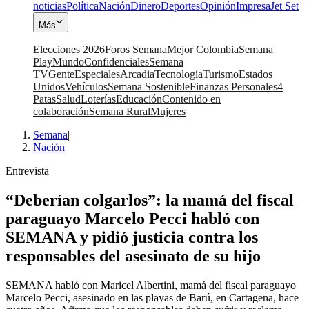
noticias
Política
Nación
Dinero
Deportes
Opinión
Impresa
Jet Set
Más
Elecciones 2026
Foros Semana
Mejor Colombia
Semana
Play
Mundo
Confidenciales
Semana
TV
Gente
Especiales
Arcadia
Tecnología
Turismo
Estados
Unidos
Vehículos
Semana Sostenible
Finanzas Personales
4
Patas
Salud
Loterías
Educación
Contenido en
colaboración
Semana Rural
Mujeres
Semana
|
Nación
Entrevista
“Deberían colgarlos”: la mamá del fiscal
paraguayo Marcelo Pecci habló con
SEMANA y pidió justicia contra los
responsables del asesinato de su hijo
SEMANA habló con Maricel Albertini, mamá del fiscal paraguayo
Marcelo Pecci, asesinado en las playas de Barú, en Cartagena, hace