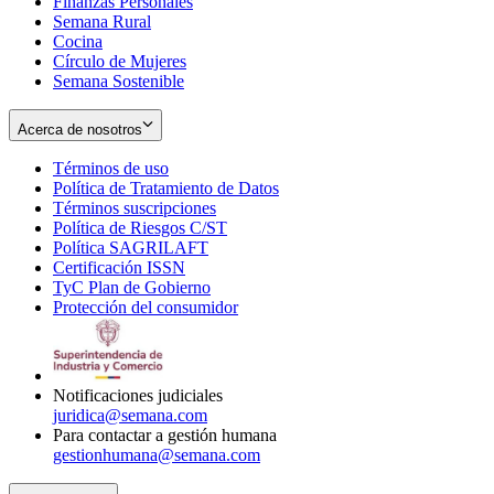
Finanzas Personales
Semana Rural
Cocina
Círculo de Mujeres
Semana Sostenible
Acerca de nosotros
Términos de uso
Opens
Política de Tratamiento de Datos
in
Opens
Términos suscripciones
new
Opens
in
Política de Riesgos C/ST
window
in
Opens
new
Política SAGRILAFT
Opens
new
in
window
Certificación ISSN
Opens
in
window
new
TyC Plan de Gobierno
in
new
Opens
window
Protección del consumidor
new
window
in
Opens
window
new
in
window
new
window
Notificaciones judiciales
juridica@semana.com
Para contactar a gestión humana
gestionhumana@semana.com