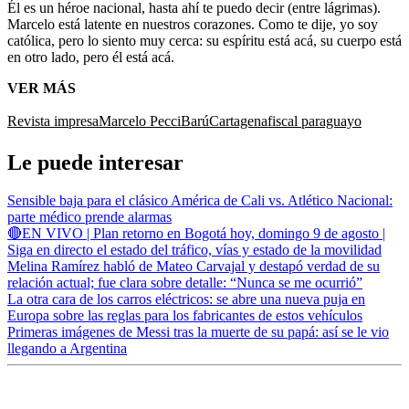
Él es un héroe nacional, hasta ahí te puedo decir (entre lágrimas).
Marcelo está latente en nuestros corazones. Como te dije, yo soy
católica, pero lo siento muy cerca: su espíritu está acá, su cuerpo está
en otro lado, pero él está acá.
VER MÁS
Revista impresa
Marcelo Pecci
Barú
Cartagena
fiscal paraguayo
Le puede interesar
Sensible baja para el clásico América de Cali vs. Atlético Nacional:
parte médico prende alarmas
🔴EN VIVO | Plan retorno en Bogotá hoy, domingo 9 de agosto |
Siga en directo el estado del tráfico, vías y estado de la movilidad
Melina Ramírez habló de Mateo Carvajal y destapó verdad de su
relación actual; fue clara sobre detalle: “Nunca se me ocurrió”
La otra cara de los carros eléctricos: se abre una nueva puja en
Europa sobre las reglas para los fabricantes de estos vehículos
Primeras imágenes de Messi tras la muerte de su papá: así se le vio
llegando a Argentina