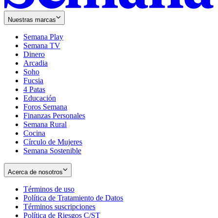
Nuestras marcas
Semana Play
Semana TV
Dinero
Arcadia
Soho
Opens
Fucsia
in
Opens
4 Patas
new
in
Educación
window
new
Foros Semana
window
Finanzas Personales
Semana Rural
Cocina
Círculo de Mujeres
Semana Sostenible
Acerca de nosotros
Términos de uso
Opens
Política de Tratamiento de Datos
in
Opens
Términos suscripciones
new
Opens
in
Política de Riesgos C/ST
window
in
Opens
new