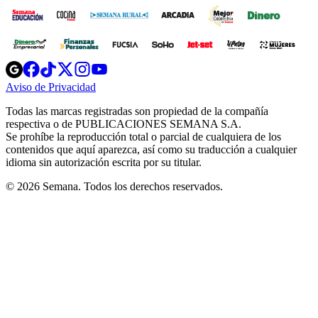
Opens
Opens
Opens
Opens
Opens
in
in
in
in
in
Aviso de Privacidad
Opens
new
new
new
new
new
in
window
window
window
window
window
Todas las marcas registradas son propiedad de la compañía
new
respectiva o de PUBLICACIONES SEMANA S.A.
window
Se prohíbe la reproducción total o parcial de cualquiera de los
contenidos que aquí aparezca, así como su traducción a cualquier
idioma sin autorización escrita por su titular.
© 2026 Semana. Todos los derechos reservados.