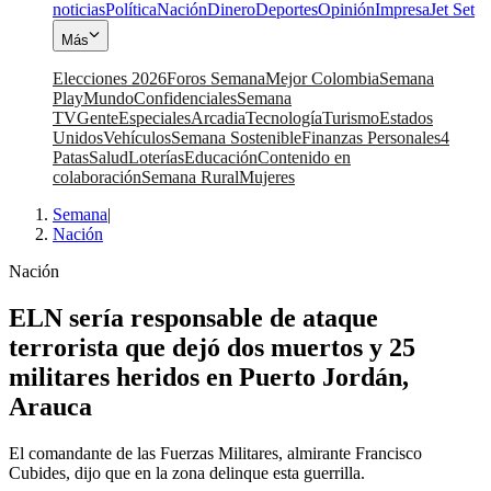
noticias
Política
Nación
Dinero
Deportes
Opinión
Impresa
Jet Set
Más
Elecciones 2026
Foros Semana
Mejor Colombia
Semana
Play
Mundo
Confidenciales
Semana
TV
Gente
Especiales
Arcadia
Tecnología
Turismo
Estados
Unidos
Vehículos
Semana Sostenible
Finanzas Personales
4
Patas
Salud
Loterías
Educación
Contenido en
colaboración
Semana Rural
Mujeres
Semana
|
Nación
Nación
ELN sería responsable de ataque
terrorista que dejó dos muertos y 25
militares heridos en Puerto Jordán,
Arauca
El comandante de las Fuerzas Militares, almirante Francisco
Cubides, dijo que en la zona delinque esta guerrilla.