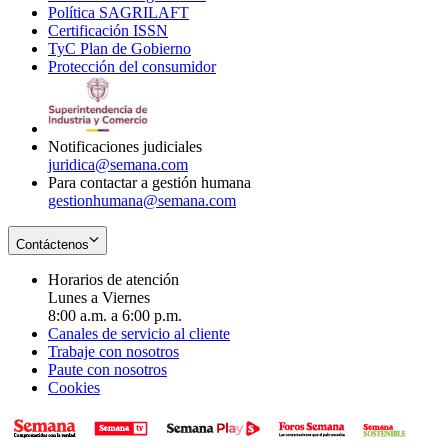
Política SAGRILAFT
Opens
new
in
window
Certificación ISSN
Opens
in
window
new
TyC Plan de Gobierno
in
new
Opens
window
Protección del consumidor
new
window
in
Opens
window
new
in
window
new
window
Notificaciones judiciales
juridica@semana.com
Para contactar a gestión humana
gestionhumana@semana.com
Contáctenos
Horarios de atención
Lunes a Viernes
8:00 a.m. a 6:00 p.m.
Canales de servicio al cliente
Trabaje con nosotros
Paute con nosotros
Cookies