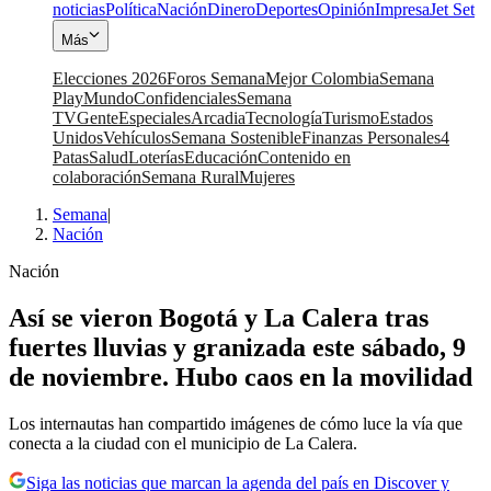
noticias
Política
Nación
Dinero
Deportes
Opinión
Impresa
Jet Set
Más
Elecciones 2026
Foros Semana
Mejor Colombia
Semana
Play
Mundo
Confidenciales
Semana
TV
Gente
Especiales
Arcadia
Tecnología
Turismo
Estados
Unidos
Vehículos
Semana Sostenible
Finanzas Personales
4
Patas
Salud
Loterías
Educación
Contenido en
colaboración
Semana Rural
Mujeres
Semana
|
Nación
Nación
Así se vieron Bogotá y La Calera tras
fuertes lluvias y granizada este sábado, 9
de noviembre. Hubo caos en la movilidad
Los internautas han compartido imágenes de cómo luce la vía que
conecta a la ciudad con el municipio de La Calera.
Siga las noticias que marcan la agenda del país en Discover y