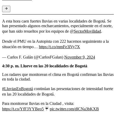
A esta hora caen fuertes lluvias en varias localidades de Bogotá. Se
han presentado algunos encharcamientos, especialmente en el norte,
que han sido resueltos por los equipos de
@SectorMovilidad
.
Desde el PMU en la Autopista con 222 hacemos seguimiento a la
situación en tiempo…
https://t.co/mmFe3lVy7X
— Carlos F. Galán (@CarlosFGalan)
November 9, 2024
4:30 p. m. Llueve en las 20 localidades de Bogotá
Los radares que monitorean el clima en Bogotá confirman las lluvias
en toda la ciudad.
#LluviasEnBogotá
continúan las presentaciones de intensidad fuerte
en las 20 localidades de Bogotá.
Para monitorear lluvias en la Ciudad , visita:
https://t.co/YfF3YYBeo5
☔️
pic.twitter.com/dlCNa3bKXB