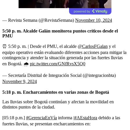
powered by
— Revista Semana (@RevistaSemana)
November 10, 2024
5:50 p. m. Alcalde Galán monitorea puntos críticos desde el
PMU
⏰ 5:50 p. m. | Desde el PMU, el alcalde
@CarlosFGalan
y el
equipo operativo están evaluando diferentes acciones para mitigar la
contingencia y atender la situación generada por las fuertes lluvias
en Bogotá. 🌧️
pic.twitter.com/GNfRvsX5Q0
— Secretaría Distrital de Integración Social (@integracionbta)
November 9, 2024
5:18 p. m. Encharcamientos en varias zonas de Bogotá
Las lluvias sobre Bogotá continúan y afectan la movilidad en
distintos puntos de la ciudad.
[05:18 p.m.]
#GerenciaEnVía
informa |
#AEstaHora
debido a las
fuertes lluvias, se presentan encharcamientos en: