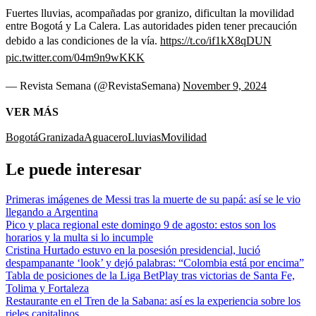
Fuertes lluvias, acompañadas por granizo, dificultan la movilidad
entre Bogotá y La Calera. Las autoridades piden tener precaución
debido a las condiciones de la vía.
https://t.co/if1kX8qDUN
pic.twitter.com/04m9n9wKKK
— Revista Semana (@RevistaSemana)
November 9, 2024
VER MÁS
Bogotá
Granizada
Aguacero
Lluvias
Movilidad
Le puede interesar
Primeras imágenes de Messi tras la muerte de su papá: así se le vio
llegando a Argentina
Pico y placa regional este domingo 9 de agosto: estos son los
horarios y la multa si lo incumple
Cristina Hurtado estuvo en la posesión presidencial, lució
despampanante ‘look’ y dejó palabras: “Colombia está por encima”
Tabla de posiciones de la Liga BetPlay tras victorias de Santa Fe,
Tolima y Fortaleza
Restaurante en el Tren de la Sabana: así es la experiencia sobre los
rieles capitalinos