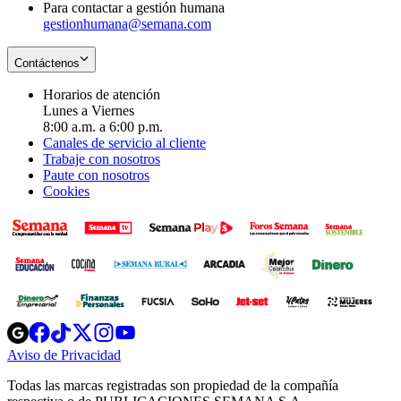
Para contactar a gestión humana
gestionhumana@semana.com
Contáctenos
Horarios de atención
Lunes a Viernes
8:00 a.m. a 6:00 p.m.
Canales de servicio al cliente
Trabaje con nosotros
Paute con nosotros
Cookies
Opens
Opens
Opens
Opens
Opens
in
in
in
in
in
Aviso de Privacidad
Opens
new
new
new
new
new
in
window
window
window
window
window
Todas las marcas registradas son propiedad de la compañía
new