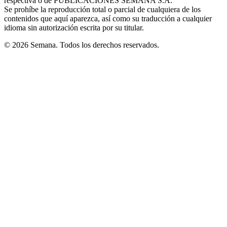
respectiva o de PUBLICACIONES SEMANA S.A.
window
Se prohíbe la reproducción total o parcial de cualquiera de los
contenidos que aquí aparezca, así como su traducción a cualquier
idioma sin autorización escrita por su titular.
© 2026 Semana. Todos los derechos reservados.