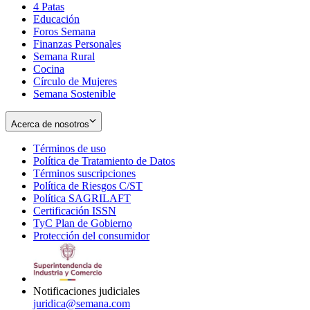
4 Patas
new
in
Educación
window
new
Foros Semana
window
Finanzas Personales
Semana Rural
Cocina
Círculo de Mujeres
Semana Sostenible
Acerca de nosotros
Términos de uso
Opens
Política de Tratamiento de Datos
in
Opens
Términos suscripciones
new
Opens
in
Política de Riesgos C/ST
window
in
Opens
new
Política SAGRILAFT
Opens
new
in
window
Certificación ISSN
Opens
in
window
new
TyC Plan de Gobierno
in
new
Opens
window
Protección del consumidor
new
window
in
Opens
window
new
in
window
new
window
Notificaciones judiciales
juridica@semana.com