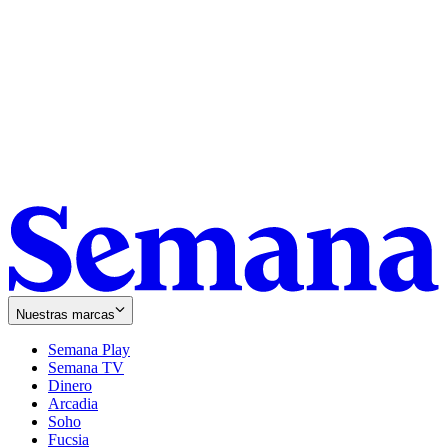
Nuestras marcas
Semana Play
Semana TV
Dinero
Arcadia
Soho
Opens
Fucsia
in
Opens