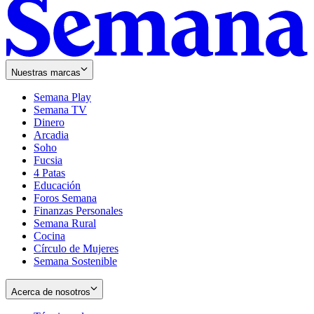
Nuestras marcas
Semana Play
Semana TV
Dinero
Arcadia
Soho
Opens
Fucsia
in
Opens
4 Patas
new
in
Educación
window
new
Foros Semana
window
Finanzas Personales
Semana Rural
Cocina
Círculo de Mujeres
Semana Sostenible
Acerca de nosotros