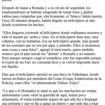
Después de matar a Romaña y a su círculo de seguridad, los
estadounidenses se habrían asegurado de tomar fotos y grabar
videos para comprobar que, efectivamente, el ‘blanco’ había muerto.
Unos 20 minutos después, habría llegado un helicóptero al sitio
donde ocurrieron los hechos.
“Ellos llegaron corriendo al helicóptero donde estábamos nosotros y
todo el mundo pa’ arriba y chao. En el helicóptero iban muy, muy
callados, casi no hablaban. Era un helicóptero grande, más grande
de los normales que se ven por aquí, y amarillo. Ellos sí mostraron
unas cosas y unas fotos”, agregó el mercenario, quien también
sostuvo que el plan inicial era “dormir” a Romaña y no matarlo.
Pero aunque siempre cargó el somnífero, esto fue imposible porque
el exjefe de las Farc no consumía licor y se volvió imposible darse
ese líquido.
Dijo que el helicóptero aterrizó en una finca en Valledupar, donde
fueron recibidos por miembros del Grate (Grupo Antiterrorista de la
Policía), entre ellos “el subintendente Wilson Trejos”.
“Lo que a él (Romaña) lo mató es que los muchachos no venían
uniformados como viene la guerrilla de aquí, tenían poco
armamento, él venía totalmente seguro de que allá iba a despegar
una avioneta y que se iba a ganar un dinero y que todo iba a estar