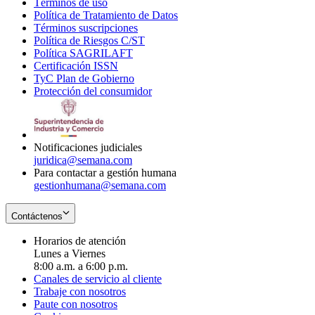
Términos de uso
Opens
Política de Tratamiento de Datos
in
Opens
Términos suscripciones
new
Opens
in
Política de Riesgos C/ST
window
in
Opens
new
Política SAGRILAFT
Opens
new
in
window
Certificación ISSN
Opens
in
window
new
TyC Plan de Gobierno
in
new
Opens
window
Protección del consumidor
new
window
in
Opens
window
new
in
window
new
window
Notificaciones judiciales
juridica@semana.com
Para contactar a gestión humana
gestionhumana@semana.com
Contáctenos
Horarios de atención
Lunes a Viernes
8:00 a.m. a 6:00 p.m.
Canales de servicio al cliente
Trabaje con nosotros
Paute con nosotros