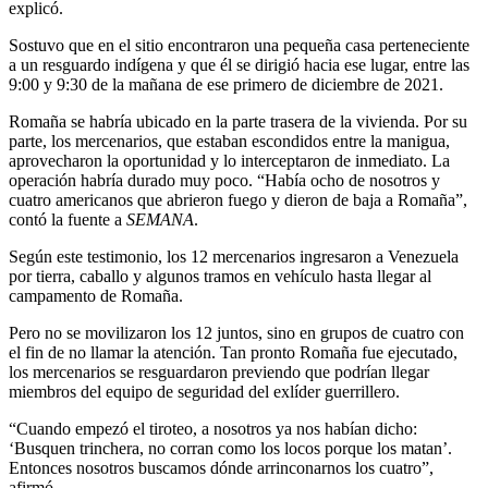
explicó.
Sostuvo que en el sitio encontraron una pequeña casa perteneciente
a un resguardo indígena y que él se dirigió hacia ese lugar, entre las
9:00 y 9:30 de la mañana de ese primero de diciembre de 2021.
Romaña se habría ubicado en la parte trasera de la vivienda. Por su
parte, los mercenarios, que estaban escondidos entre la manigua,
aprovecharon la oportunidad y lo interceptaron de inmediato. La
operación habría durado muy poco. “Había ocho de nosotros y
cuatro americanos que abrieron fuego y dieron de baja a Romaña”,
contó la fuente a
SEMANA
.
Según este testimonio, los 12 mercenarios ingresaron a Venezuela
por tierra, caballo y algunos tramos en vehículo hasta llegar al
campamento de Romaña.
Pero no se movilizaron los 12 juntos, sino en grupos de cuatro con
el fin de no llamar la atención. Tan pronto Romaña fue ejecutado,
los mercenarios se resguardaron previendo que podrían llegar
miembros del equipo de seguridad del exlíder guerrillero.
“Cuando empezó el tiroteo, a nosotros ya nos habían dicho:
‘Busquen trinchera, no corran como los locos porque los matan’.
Entonces nosotros buscamos dónde arrinconarnos los cuatro”,
afirmó.