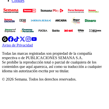
Cookies
Opens
Opens
Opens
Opens
Opens
in
in
in
in
in
Aviso de Privacidad
Opens
new
new
new
new
new
in
window
window
window
window
window
Todas las marcas registradas son propiedad de la compañía
new
respectiva o de PUBLICACIONES SEMANA S.A.
window
Se prohíbe la reproducción total o parcial de cualquiera de los
contenidos que aquí aparezca, así como su traducción a cualquier
idioma sin autorización escrita por su titular.
© 2026 Semana. Todos los derechos reservados.