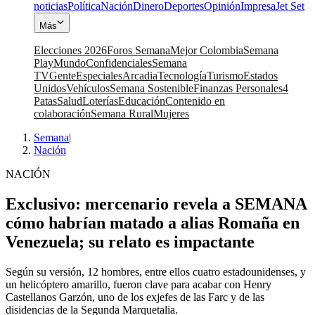
noticias
Política
Nación
Dinero
Deportes
Opinión
Impresa
Jet Set
Más
Elecciones 2026
Foros Semana
Mejor Colombia
Semana
Play
Mundo
Confidenciales
Semana
TV
Gente
Especiales
Arcadia
Tecnología
Turismo
Estados
Unidos
Vehículos
Semana Sostenible
Finanzas Personales
4
Patas
Salud
Loterías
Educación
Contenido en
colaboración
Semana Rural
Mujeres
Semana
|
Nación
NACIÓN
Exclusivo: mercenario revela a SEMANA
cómo habrían matado a alias Romaña en
Venezuela; su relato es impactante
Según su versión, 12 hombres, entre ellos cuatro estadounidenses, y
un helicóptero amarillo, fueron clave para acabar con Henry
Castellanos Garzón, uno de los exjefes de las Farc y de las
disidencias de la Segunda Marquetalia.