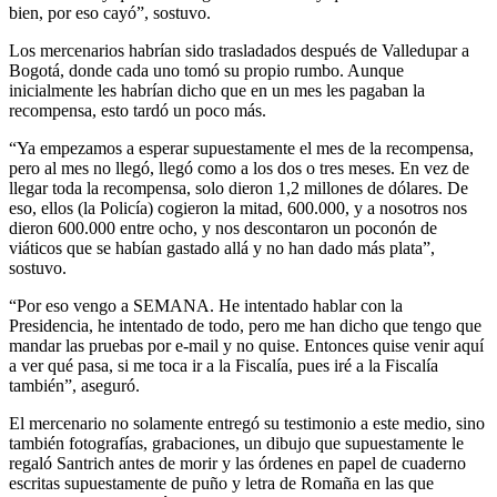
bien, por eso cayó”, sostuvo.
Los mercenarios habrían sido trasladados después de Valledupar a
Bogotá, donde cada uno tomó su propio rumbo. Aunque
inicialmente les habrían dicho que en un mes les pagaban la
recompensa, esto tardó un poco más.
“Ya empezamos a esperar supuestamente el mes de la recompensa,
pero al mes no llegó, llegó como a los dos o tres meses. En vez de
llegar toda la recompensa, solo dieron 1,2 millones de dólares. De
eso, ellos (la Policía) cogieron la mitad, 600.000, y a nosotros nos
dieron 600.000 entre ocho, y nos descontaron un poconón de
viáticos que se habían gastado allá y no han dado más plata”,
sostuvo.
“Por eso vengo a SEMANA. He intentado hablar con la
Presidencia, he intentado de todo, pero me han dicho que tengo que
mandar las pruebas por e-mail y no quise. Entonces quise venir aquí
a ver qué pasa, si me toca ir a la Fiscalía, pues iré a la Fiscalía
también”, aseguró.
El mercenario no solamente entregó su testimonio a este medio, sino
también fotografías, grabaciones, un dibujo que supuestamente le
regaló Santrich antes de morir y las órdenes en papel de cuaderno
escritas supuestamente de puño y letra de Romaña en las que