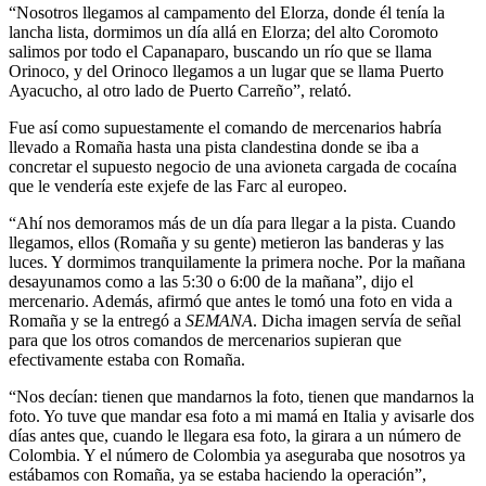
“Nosotros llegamos al campamento del Elorza, donde él tenía la
lancha lista, dormimos un día allá en Elorza; del alto Coromoto
salimos por todo el Capanaparo, buscando un río que se llama
Orinoco, y del Orinoco llegamos a un lugar que se llama Puerto
Ayacucho, al otro lado de Puerto Carreño”, relató.
Fue así como supuestamente el comando de mercenarios habría
llevado a Romaña hasta una pista clandestina donde se iba a
concretar el supuesto negocio de una avioneta cargada de cocaína
que le vendería este exjefe de las Farc al europeo.
“Ahí nos demoramos más de un día para llegar a la pista. Cuando
llegamos, ellos (Romaña y su gente) metieron las banderas y las
luces. Y dormimos tranquilamente la primera noche. Por la mañana
desayunamos como a las 5:30 o 6:00 de la mañana”, dijo el
mercenario. Además, afirmó que antes le tomó una foto en vida a
Romaña y se la entregó a
SEMANA
. Dicha imagen servía de señal
para que los otros comandos de mercenarios supieran que
efectivamente estaba con Romaña.
“Nos decían: tienen que mandarnos la foto, tienen que mandarnos la
foto. Yo tuve que mandar esa foto a mi mamá en Italia y avisarle dos
días antes que, cuando le llegara esa foto, la girara a un número de
Colombia. Y el número de Colombia ya aseguraba que nosotros ya
estábamos con Romaña, ya se estaba haciendo la operación”,